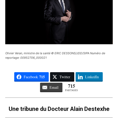
Olivier Veran, ministre de la santé © ERIC DESSONS/JDD/SIPA Numéro de
reportage: 00952706_000021
715
Facebook
Twitter
LinkedIn
715
Email
PARTAGES
Une tribune du Docteur Alain Destexhe