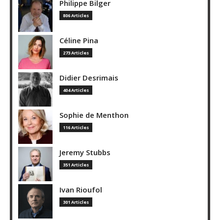
Philippe Bilger
806 Articles
Céline Pina
273 Articles
Didier Desrimais
404 Articles
Sophie de Menthon
116 Articles
Jeremy Stubbs
351 Articles
Ivan Rioufol
301 Articles