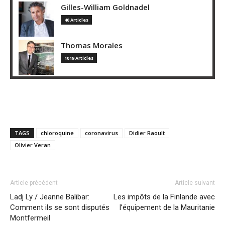
Gilles-William Goldnadel
40 Articles
Thomas Morales
1019 Articles
TAGS
chloroquine
coronavirus
Didier Raoult
Olivier Veran
Article précédent
Article suivant
Ladj Ly / Jeanne Balibar:
Les impôts de la Finlande avec
Comment ils se sont disputés
l’équipement de la Mauritanie
Montfermeil