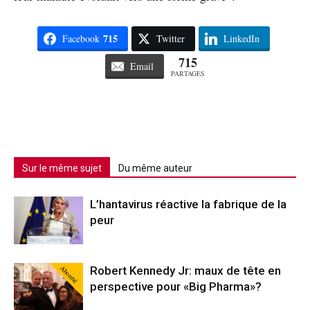
715
Facebook
Twitter
LinkedIn
715
Email
PARTAGES
Sur le même sujet
Du même auteur
L’hantavirus réactive la fabrique de la
peur
Abonné
Robert Kennedy Jr: maux de tête en
perspective pour «Big Pharma»?