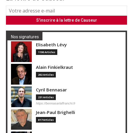
Nos signatures
Elisabeth Lévy
1190 Articles
Alain Finkielkraut
202 Articles
Cyril Bennasar
231 Articles
https://bennasarlaffranchi.fr
Jean-Paul Brighelli
817 Articles