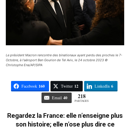
Le président Macron rencontre des binationaux ayant perdu des proches le 7-
Octobre, à l'aéroport Ben Gourion de Tel Aviv, le 24 octobre 2023 ©
Christophe Ena/AP/SIPA
160
12
6
Facebook
Twitter
LinkedIn
218
40
Email
PARTAGES
Regardez la France: elle n’enseigne plus
son histoire; elle n’ose plus dire ce