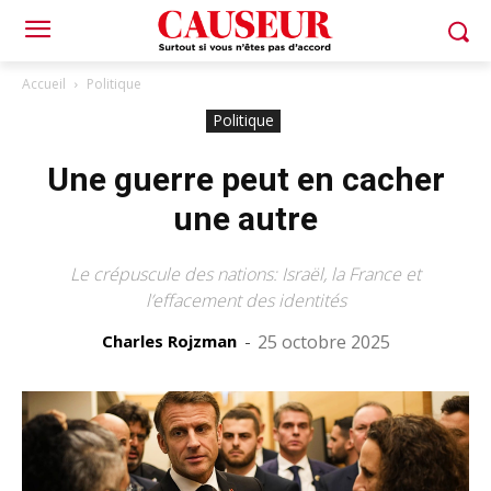
Accueil
Politique
Politique
Une guerre peut en cacher
une autre
Le crépuscule des nations: Israël, la France et
l’effacement des identités
Charles Rojzman
-
25 octobre 2025