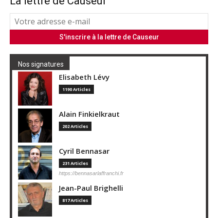
La lettre de Causeur
Nos signatures
Elisabeth Lévy
1190 Articles
Alain Finkielkraut
202 Articles
Cyril Bennasar
231 Articles
https://bennasarlaffranchi.fr
Jean-Paul Brighelli
817 Articles