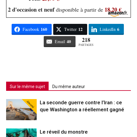
2 d'occasion et neuf
18,20 €
disponible à partir de
160
12
6
Facebook
Twitter
LinkedIn
218
40
Email
PARTAGES
Sur le même sujet
Du même auteur
Abonné
La seconde guerre contre l’Iran : ce
que Washington a réellement gagné
Le réveil du monstre