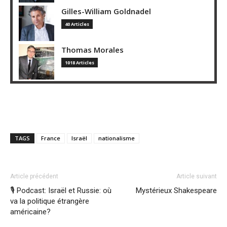
Gilles-William Goldnadel
40 Articles
Thomas Morales
1018 Articles
TAGS
France
Israël
nationalisme
Article précédent
Article suivant
🎙️ Podcast: Israël et Russie: où
Mystérieux Shakespeare
va la politique étrangère
américaine?