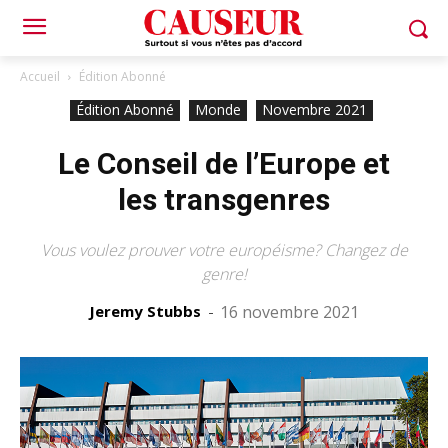
Accueil
Édition Abonné
Édition Abonné
Monde
Novembre 2021
Le Conseil de l’Europe et
les transgenres
Vous voulez prouver votre européisme? Changez de
genre!
Jeremy Stubbs
-
16 novembre 2021