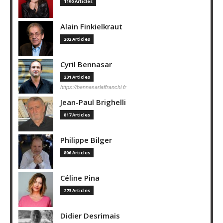
1190 Articles
Alain Finkielkraut
202 Articles
Cyril Bennasar
231 Articles
https://bennasarlaffranchi.fr
Jean-Paul Brighelli
817 Articles
Philippe Bilger
806 Articles
Céline Pina
273 Articles
Didier Desrimais