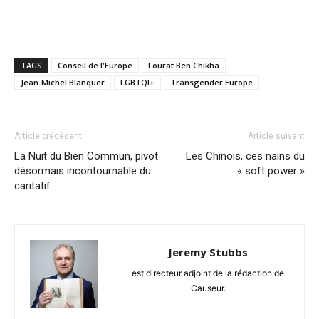
TAGS
Conseil de l'Europe
Fourat Ben Chikha
Jean-Michel Blanquer
LGBTQI+
Transgender Europe
Article précédent
Article suivant
La Nuit du Bien Commun, pivot
Les Chinois, ces nains du
désormais incontournable du
« soft power »
caritatif
Jeremy Stubbs
est directeur adjoint de la rédaction de
Causeur.