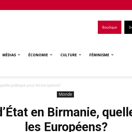
Boutique
S
MÉDIAS
ÉCONOMIE
CULTURE
FÉMINISME
 quelle politique pour les Européens?
Monde
’État en Birmanie, quell
les Européens?