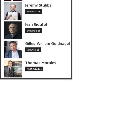
Jeremy Stubbs
351 Articles
Ivan Rioufol
301 Articles
Gilles-William Goldnadel
40 Articles
Thomas Morales
1018 Articles