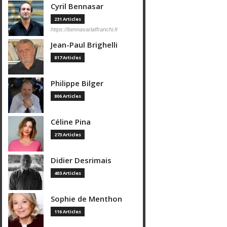
Cyril Bennasar
231 Articles
https://bennasarlaffranchi.fr
Jean-Paul Brighelli
817 Articles
Philippe Bilger
806 Articles
Céline Pina
273 Articles
Didier Desrimais
403 Articles
Sophie de Menthon
116 Articles