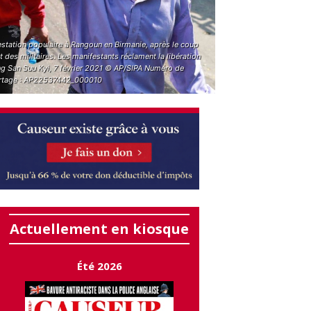
estation populaire à Rangoun en Birmanie, après le coup
t des militaires. Les manifestants réclament la libération
ng San Suu Kyi, 7 février 2021 © AP/SIPA Numéro de
rtage : AP22537442_000010
Actuellement en kiosque
Été 2026