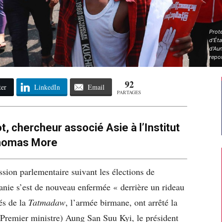
Prot
d'Éta
d'Au
repo
92
ter
LinkedIn
Email
PARTAGES
, chercheur associé Asie à l’Institut
homas More
ssion parlementaire suivant les élections de
anie s’est de nouveau enfermée « derrière un rideau
és de la
Tatmadaw
, l’armée birmane, ont arrêté la
e Premier ministre) Aung San Suu Kyi, le président