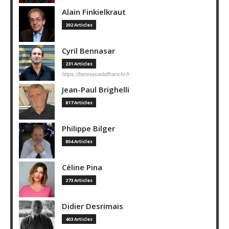
Alain Finkielkraut
202 Articles
Cyril Bennasar
231 Articles
https://bennasarlaffranchi.fr
Jean-Paul Brighelli
817 Articles
Philippe Bilger
804 Articles
Céline Pina
273 Articles
Didier Desrimais
403 Articles