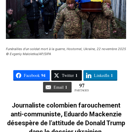
Funérailles d'un soldat mort à la guerre, Hostomel, Ukraine, 22 novembre 2025
© Evgeniy Maloletka/AP/SIPA
94
1
1
Facebook
Twitter
LinkedIn
97
1
Email
PARTAGES
Journaliste colombien farouchement
anti-communiste, Eduardo Mackenzie
désespère de l’attitude de Donald Trump
dans le dossier ukrainien.