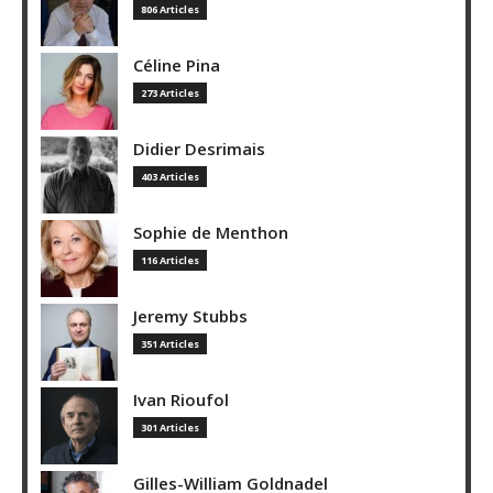
806 Articles
Céline Pina
273 Articles
Didier Desrimais
403 Articles
Sophie de Menthon
116 Articles
Jeremy Stubbs
351 Articles
Ivan Rioufol
301 Articles
Gilles-William Goldnadel