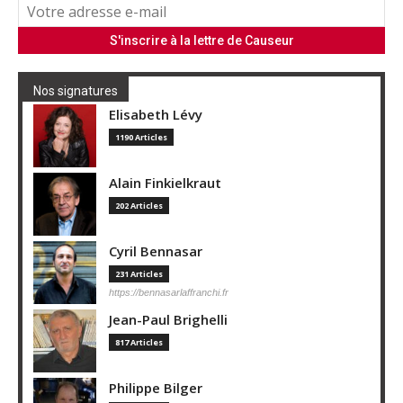
Nos signatures
Elisabeth Lévy
1190 Articles
Alain Finkielkraut
202 Articles
Cyril Bennasar
231 Articles
https://bennasarlaffranchi.fr
Jean-Paul Brighelli
817 Articles
Philippe Bilger