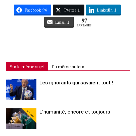
94
1
1
Facebook
Twitter
LinkedIn
97
1
Email
PARTAGES
Sur le même sujet
Du même auteur
Les ignorants qui savaient tout !
Abonné
L’humanité, encore et toujours !