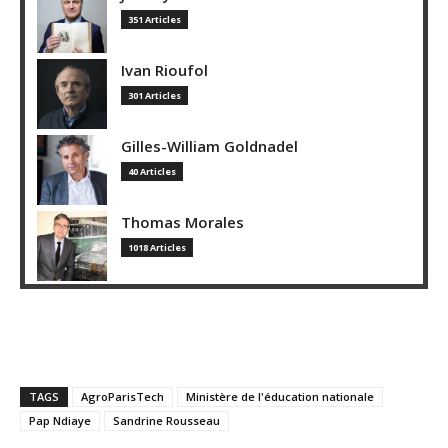
351 Articles
Ivan Rioufol
301 Articles
Gilles-William Goldnadel
40 Articles
Thomas Morales
1018 Articles
TAGS
AgroParisTech
Ministère de l'éducation nationale
Pap Ndiaye
Sandrine Rousseau