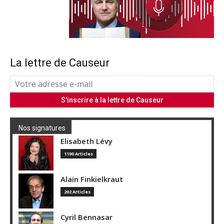
La lettre de Causeur
Nos signatures
Elisabeth Lévy
1190 Articles
Alain Finkielkraut
202 Articles
Cyril Bennasar