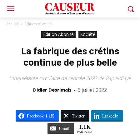
Accueil
Édition Abonné
Édition Abonné
Société
La fabrique des crétins
continue de plus belle
L'inquiétante circulaire de rentrée 2022 de Pap Ndiaye
Didier Desrimais
-
6 juillet 2022
1.1K
Facebook
Twitter
LinkedIn
1.1K
Email
PARTAGES