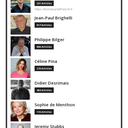
231 Articles
https://bennasarlaffranchi.fr
Jean-Paul Brighelli
817 Articles
Philippe Bilger
806 Articles
Céline Pina
273 Articles
Didier Desrimais
403 Articles
Sophie de Menthon
116 Articles
Jeremy Stubbs