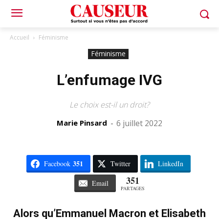
Accueil
Féminisme
Féminisme
L’enfumage IVG
Le choix est-il un droit?
Marie Pinsard
-
6 juillet 2022
351
Facebook
Twitter
LinkedIn
351
Email
PARTAGES
Alors qu’Emmanuel Macron et Elisabeth