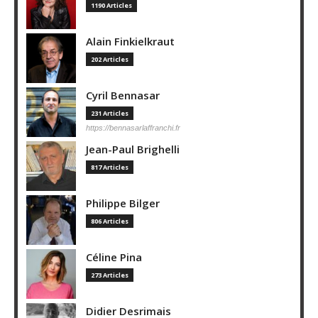
1190 Articles
Alain Finkielkraut
202 Articles
Cyril Bennasar
231 Articles
https://bennasarlaffranchi.fr
Jean-Paul Brighelli
817 Articles
Philippe Bilger
806 Articles
Céline Pina
273 Articles
Didier Desrimais