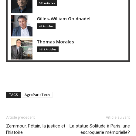
301 Articles
Gilles-William Goldnadel
40 Articles
Thomas Morales
1018 Articles
TAGS
AgroParisTech
Article précédent
Article suivant
Zemmour, Pétain, la justice et
La statue Solitude à Paris: une
l’histoire
escroquerie mémorielle?