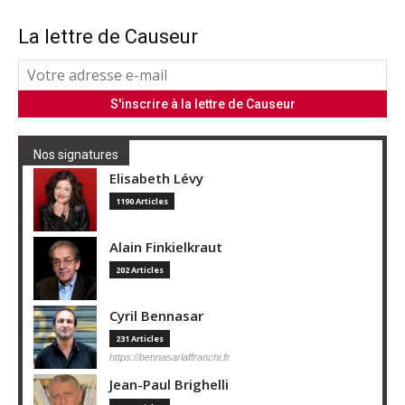
La lettre de Causeur
Nos signatures
Elisabeth Lévy
1190 Articles
Alain Finkielkraut
202 Articles
Cyril Bennasar
231 Articles
https://bennasarlaffranchi.fr
Jean-Paul Brighelli