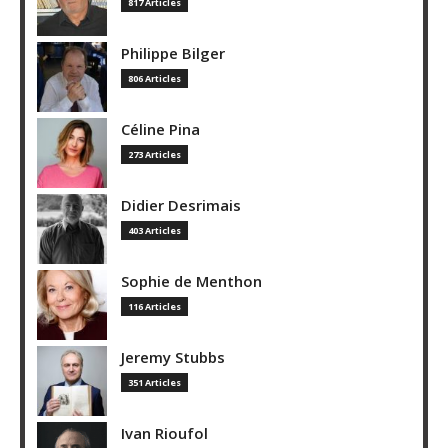
817 Articles
Philippe Bilger
806 Articles
Céline Pina
273 Articles
Didier Desrimais
403 Articles
Sophie de Menthon
116 Articles
Jeremy Stubbs
351 Articles
Ivan Rioufol