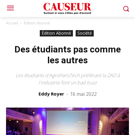
Accueil
Édition Abonné
Édition Abonné
Société
Des étudiants pas comme
les autres
Les étudiants d'AgroParisTech préférant la ZAD à
l'industrie font un bad buzz
Eddy Royer
-
16 mai 2022