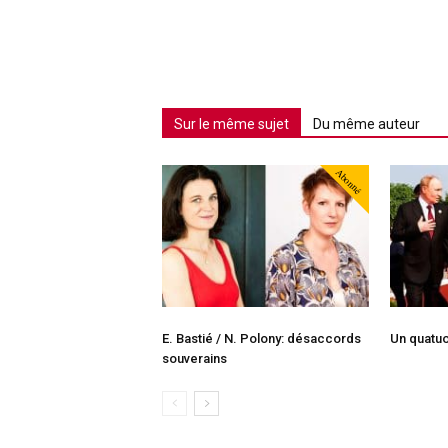
Sur le même sujet
Du même auteur
Abonné
E. Bastié / N. Polony: désaccords
Un quatuo
souverains