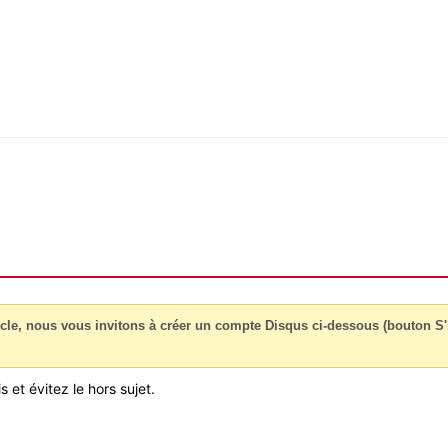
cle, nous vous invitons à créer un compte Disqus ci-dessous (bouton S'i
 et évitez le hors sujet.