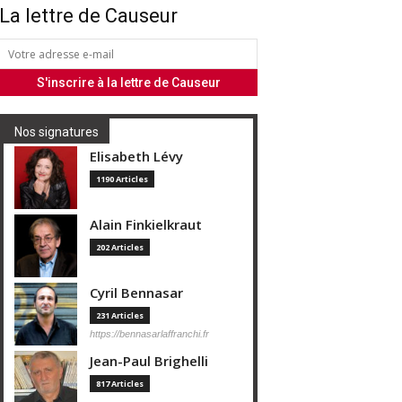
La lettre de Causeur
Nos signatures
Elisabeth Lévy
1190 Articles
Alain Finkielkraut
202 Articles
Cyril Bennasar
231 Articles
https://bennasarlaffranchi.fr
Jean-Paul Brighelli
817 Articles