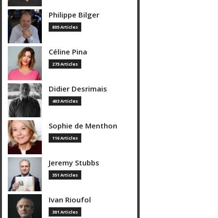
Philippe Bilger
805 Articles
Céline Pina
273 Articles
Didier Desrimais
403 Articles
Sophie de Menthon
116 Articles
Jeremy Stubbs
351 Articles
Ivan Rioufol
301 Articles