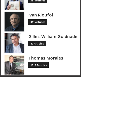
351 Articles
Ivan Rioufol
301 Articles
Gilles-William Goldnadel
40 Articles
Thomas Morales
1018 Articles