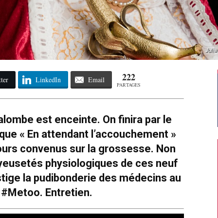
Julia
222
ter
LinkedIn
Email
PARTAGES
lombe est enceinte. On finira par le
que « En attendant l’accouchement »
ours convenus sur la grossesse. Non
yeusetés physiologiques de ces neuf
ustige la pudibonderie des médecins au
#Metoo. Entretien.