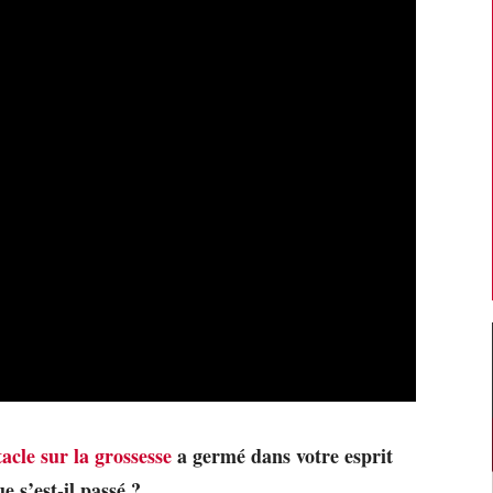
acle sur la grossesse
a germé dans votre esprit
e s’est-il passé ?