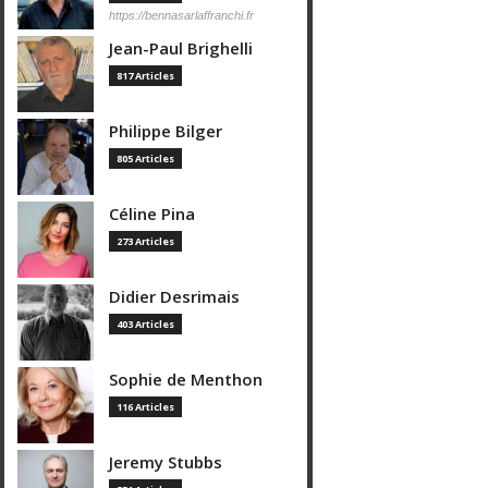
https://bennasarlaffranchi.fr
Jean-Paul Brighelli
817 Articles
Philippe Bilger
805 Articles
Céline Pina
273 Articles
Didier Desrimais
403 Articles
Sophie de Menthon
116 Articles
Jeremy Stubbs