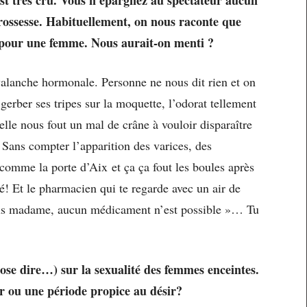
t très cru. Vous n’épargnez au spectateur aucun
rossesse. Habituellement, on nous raconte que
 pour une femme. Nous aurait-on menti ?
valanche hormonale. Personne ne nous dit rien et on
 gerber ses tripes sur la moquette, l’odorat tellement
lle nous fout un mal de crâne à vouloir disparaître
! Sans compter l’apparition des varices, des
 comme la porte d’Aix et ça ça fout les boules après
fé! Et le pharmacien qui te regarde avec un air de
vous madame, aucun médicament n’est possible »… Tu
ose dire…) sur la sexualité des femmes enceintes.
r ou une période propice au désir?