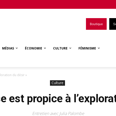
Boutique
S
MÉDIAS
ÉCONOMIE
CULTURE
FÉMINISME
loration du désir »
Culture
 est propice à l’explora
Entretien avec Julia Palombe