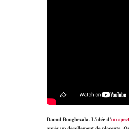
Daoud Boughezala. L’idée d’
un spect
après un décollement de placenta. Qu