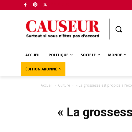
Boutique
ACCUEIL
POLITIQUE
SOCIÉTÉ
MONDE
ÉDITION ABONNÉ
Accueil
Culture
« La grossesse est propice à l’exp
« La grossesse