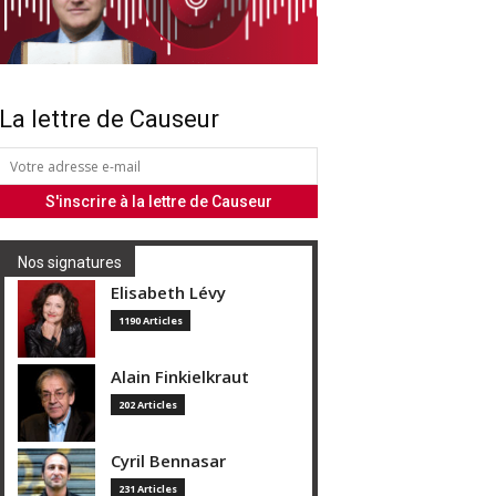
La lettre de Causeur
Nos signatures
Elisabeth Lévy
1190 Articles
Alain Finkielkraut
202 Articles
Cyril Bennasar
231 Articles