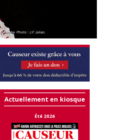
 Palombe. Photo : J.F Julian.
Actuellement en kiosque
Été 2026