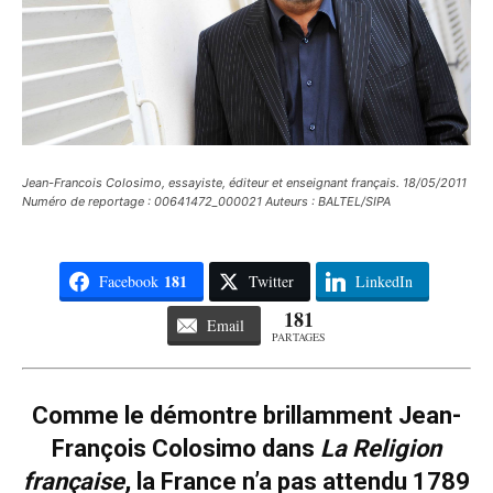
Jean-Francois Colosimo, essayiste, éditeur et enseignant français. 18/05/2011
Numéro de reportage : 00641472_000021 Auteurs : BALTEL/SIPA
181
Facebook
Twitter
LinkedIn
181
Email
PARTAGES
Comme le démontre brillamment Jean-
François Colosimo dans
La Religion
française
, la France n’a pas attendu 1789