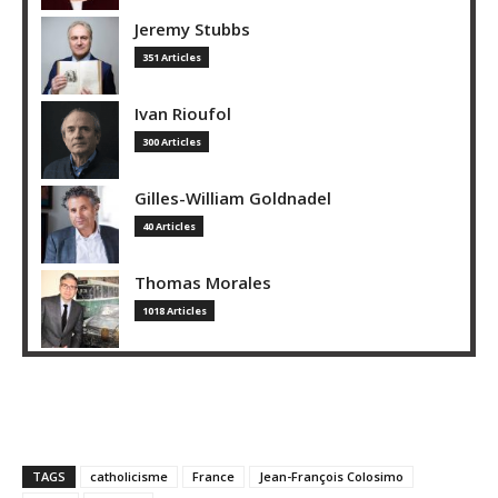
Jeremy Stubbs
351 Articles
Ivan Rioufol
300 Articles
Gilles-William Goldnadel
40 Articles
Thomas Morales
1018 Articles
TAGS
catholicisme
France
Jean-François Colosimo