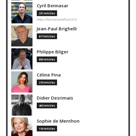
Cyril Bennasar
231 Articles
https://bennasarlaffranchi.fr
Jean-Paul Brighelli
817 Articles
Philippe Bilger
805 Articles
Céline Pina
273 Articles
Didier Desrimais
403 Articles
Sophie de Menthon
116 Articles