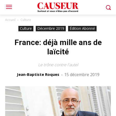
Accueil
Culture
Culture
Décembre 2019
Édition Abonné
France: déjà mille ans de
laïcité
Le trône contre l'autel
Jean-Baptiste Roques
-
15 décembre 2019