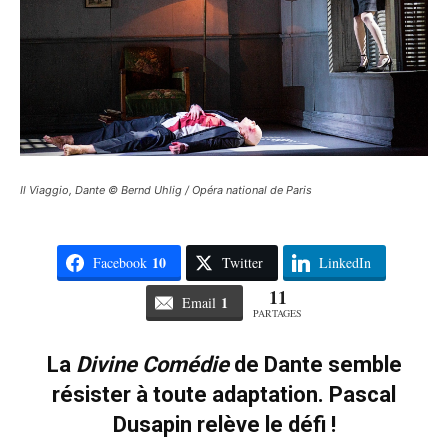
Il Viaggio, Dante © Bernd Uhlig / Opéra national de Paris
10
Facebook
Twitter
LinkedIn
11
1
Email
PARTAGES
La
Divine Comédie
de Dante semble
résister à toute adaptation. Pascal
Dusapin relève le défi !