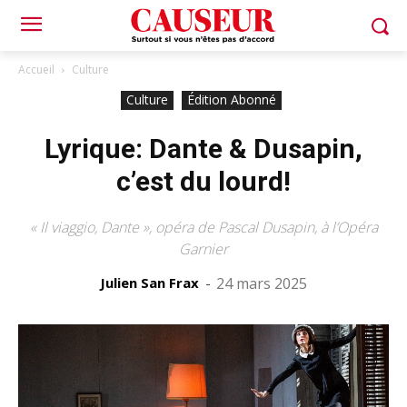
Accueil
Culture
Culture
Édition Abonné
Lyrique: Dante & Dusapin,
c’est du lourd!
« Il viaggio, Dante », opéra de Pascal Dusapin, à l’Opéra
Garnier
Julien San Frax
-
24 mars 2025