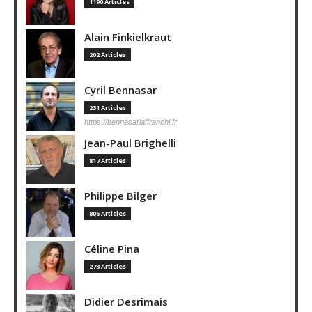
1190 Articles
Alain Finkielkraut
202 Articles
Cyril Bennasar
231 Articles
https://bennasarlaffranchi.fr
Jean-Paul Brighelli
817 Articles
Philippe Bilger
806 Articles
Céline Pina
273 Articles
Didier Desrimais