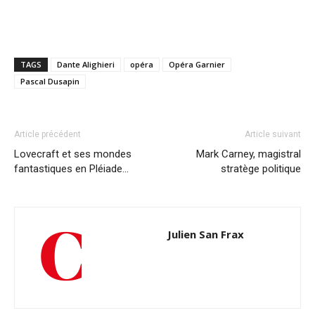
TAGS
Dante Alighieri
opéra
Opéra Garnier
Pascal Dusapin
Article précédent
Article suivant
Lovecraft et ses mondes
Mark Carney, magistral
fantastiques en Pléiade…
stratège politique
Julien San Frax