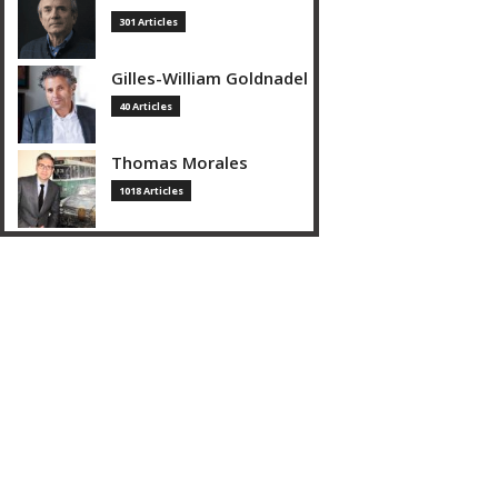
301 Articles
Gilles-William Goldnadel
40 Articles
Thomas Morales
1018 Articles