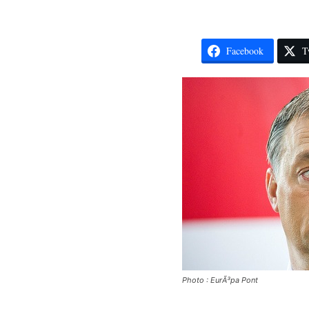
Facebook
T
Photo : EurÃ³pa Pont