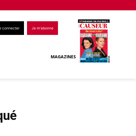
e connecter
Je m'abonne
MAGAZINES
qué