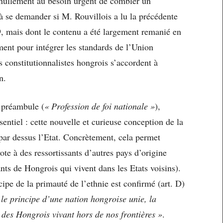
d nullement au besoin urgent de combler un
à se demander si M. Rouvillois a lu la précédente
9, mais dont le contenu a été largement remanié en
nt pour intégrer les standards de l’Union
s constitutionnalistes hongrois s’accordent à
n.
n préambule (
« Profession de foi nationale »
),
sentiel : cette nouvelle et curieuse conception de la
 par dessus l’Etat. Concrètement, cela permet
vote à des ressortissants d’autres pays d’origine
nts de Hongrois qui vivent dans les Etats voisins).
ncipe de la primauté de l’ethnie est confirmé (art. D)
le principe d’une nation hongroise unie, la
 des Hongrois vivant hors de nos frontières »
.