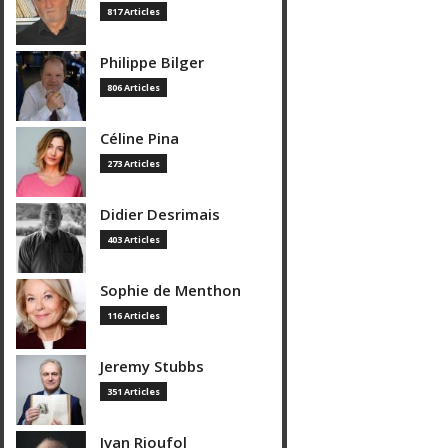
817 Articles
Philippe Bilger
806 Articles
Céline Pina
273 Articles
Didier Desrimais
403 Articles
Sophie de Menthon
116 Articles
Jeremy Stubbs
351 Articles
Ivan Rioufol