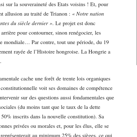
i sur la souveraineté des Etats voisins ! Et, pour
nt allusion au traité de Trianon :
« Notre nation
tes du siècle dernier »
. Le projet est donc
n arrière pour contourner, sinon renégocier, les
re mondiale… Par contre, tout une période, du 19
ement rayée de l’Histoire hongroise. La Hongrie a
.
damentale cache une forêt de trente lois organiques
r constitutionnelle voit ses domaines de compétence
intervenir sur des questions aussi fondamentales que
s sociales (du moins tant que le taux de la dette
50% inscrits dans la nouvelle constitution). Sa
onnes privées ou morales et, pour les élus, elle se
i représenterait au minimum 25% des sièges, ce qui