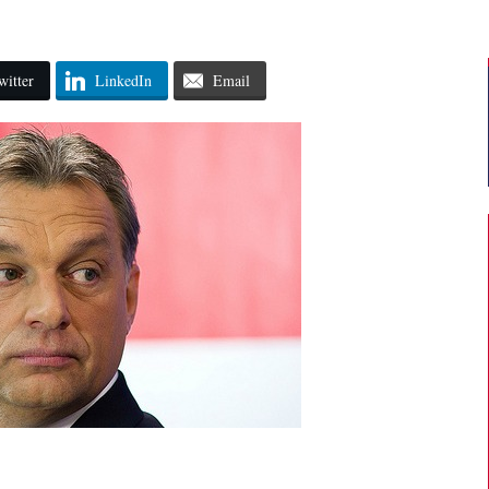
witter
LinkedIn
Email