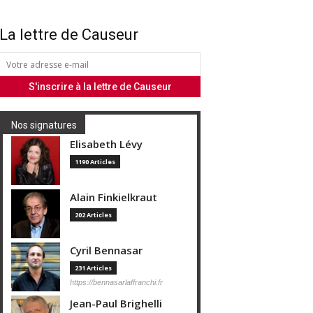
La lettre de Causeur
Nos signatures
Elisabeth Lévy
1190 Articles
Alain Finkielkraut
202 Articles
Cyril Bennasar
231 Articles
https://bennasarlaffranchi.fr
Jean-Paul Brighelli