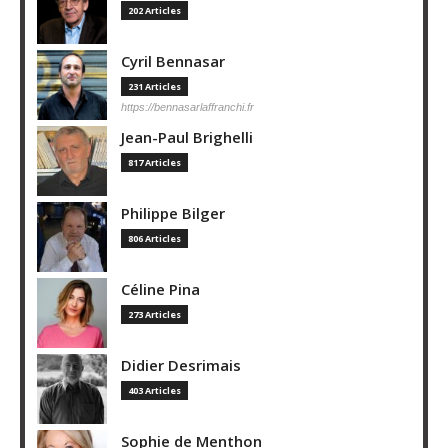
202 Articles
Cyril Bennasar
231 Articles
https://bennasarlaffranchi.fr
Jean-Paul Brighelli
817 Articles
Philippe Bilger
806 Articles
Céline Pina
273 Articles
Didier Desrimais
403 Articles
Sophie de Menthon