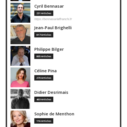
Cyril Bennasar
231 Articles
https://bennasarlaffranchi.fr
Jean-Paul Brighelli
817 Articles
Philippe Bilger
805 Articles
Céline Pina
273 Articles
Didier Desrimais
403 Articles
Sophie de Menthon
116 Articles