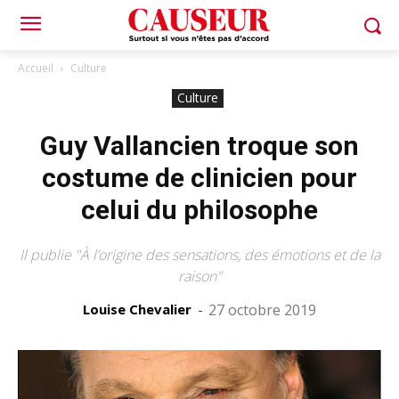
Accueil
Culture
Culture
Guy Vallancien troque son
costume de clinicien pour
celui du philosophe
Il publie "À l’origine des sensations, des émotions et de la
raison"
Louise Chevalier
-
27 octobre 2019