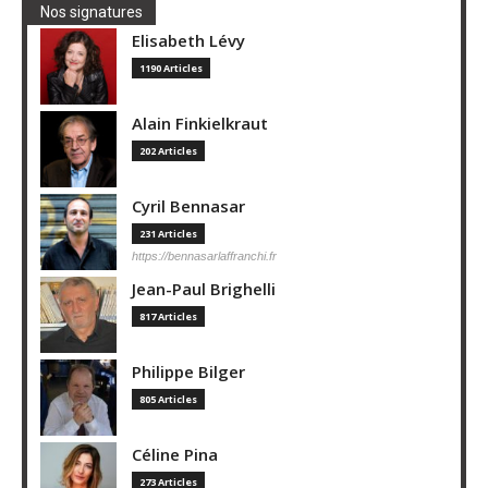
Nos signatures
Elisabeth Lévy
1190 Articles
Alain Finkielkraut
202 Articles
Cyril Bennasar
231 Articles
https://bennasarlaffranchi.fr
Jean-Paul Brighelli
817 Articles
Philippe Bilger
805 Articles
Céline Pina
273 Articles