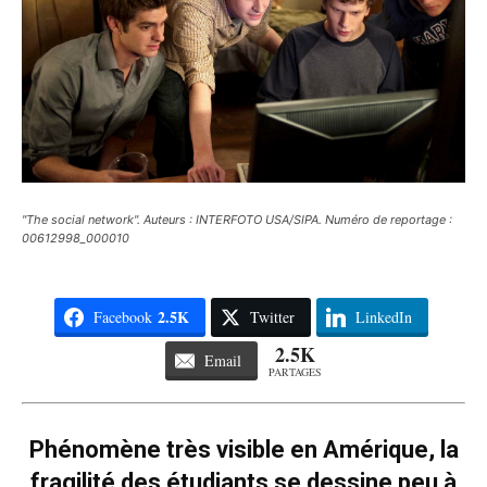
"The social network". Auteurs : INTERFOTO USA/SIPA. Numéro de reportage :
00612998_000010
2.5K
Facebook
Twitter
LinkedIn
2.5K
Email
PARTAGES
Phénomène très visible en Amérique, la
fragilité des étudiants se dessine peu à