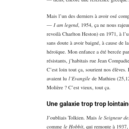
Mais l’un des derniers à avoir osé co
—
I am legend
, 1954, ça ne nous rajeu
revoilà Charlton Heston) en 1971, à l’
sans doute à avoir baigné, à cause de l
héroïque. Mon enfance a été bercée pa
résistants, j’habitais rue Jean Compad
C’est loin tout ça, sourient nos élèves. 
avaient lu
l’Evangile
de Mathieu (25,1
Molière ? C’est vieux, tout ça.
Une galaxie trop trop lointai
J’oubliais Tolkien. Mais
le Seigneur d
comme
le Hobbit
, qui remonte à 1937, 