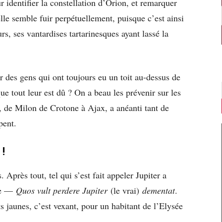
ur identifier la constellation d’Orion, et remarquer
lle semble fuir perpétuellement, puisque c’est ainsi
urs, ses vantardises tartarinesques ayant lassé la
r des gens qui ont toujours eu un toit au-dessus de
que tout leur est dû ? On a beau les prévenir sur les
, de Milon de Crotone à Ajax, a anéanti tant de
pent.
!
près tout, tel qui s’est fait appeler Jupiter a
age —
Quos vult perdere Jupiter
(le vrai)
dementat
.
s jaunes, c’est vexant, pour un habitant de l’Elysée
e…