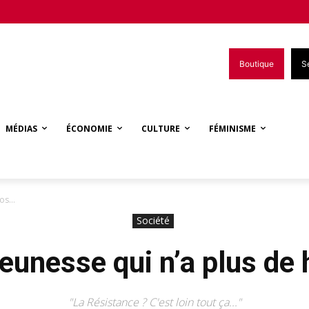
Boutique
S
MÉDIAS
ÉCONOMIE
CULTURE
FÉMINISME
ros…
Société
jeunesse qui n’a plus de
"La Résistance ? C'est loin tout ça..."