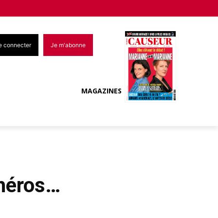
e connecter
Je m'abonne
MAGAZINES
 héros…