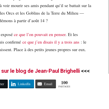
 voir mourir ses amis pendant qu’il se battait sur la
 les Orcs et les Goblins de la Terre du Milieu —
démons à partir d’août 14 ?
à exposé
ce que l’on pouvait en penser
. Et les
puis confirmé
ce que j’en disais il y a trois ans
: le
aissent. Place à des petits jeunes propres sur eux.
e sur le blog de Jean-Paul Brighelli
<<<
100
ter
LinkedIn
Email
PARTAGES