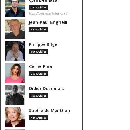
Cyril Bennasar
231 Articles
https://bennasarlaffranchi.fr
Jean-Paul Brighelli
817 Articles
Philippe Bilger
806 Articles
Céline Pina
273 Articles
Didier Desrimais
403 Articles
Sophie de Menthon
116 Articles