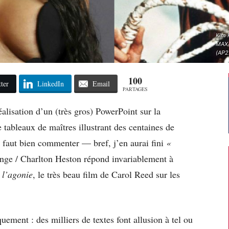
Kim 
MAX/
(AP2
100
ter
LinkedIn
Email
PARTAGES
réalisation d’un (très gros) PowerPoint sur la
tableaux de maîtres illustrant des centaines de
 faut bien commenter — bref, j’en aurai fini
«
ge / Charlton Heston répond invariablement à
t l’agonie
, le très beau film de Carol Reed sur les
quement : des milliers de textes font allusion à tel ou