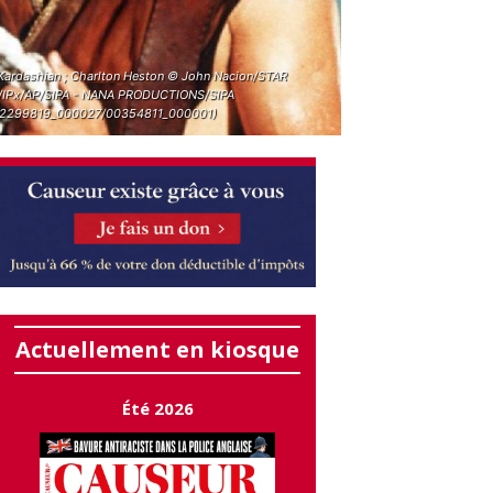
Kardashian ; Charlton Heston © John Nacion/STAR
IPx/AP/SIPA - NANA PRODUCTIONS/SIPA
2299819_000027/00354811_000001)
Actuellement en kiosque
Été 2026