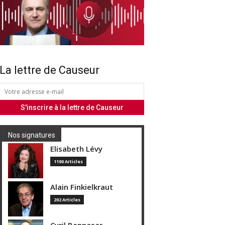
La lettre de Causeur
Nos signatures
Elisabeth Lévy
1190 Articles
Alain Finkielkraut
202 Articles