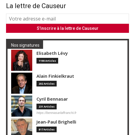
La lettre de Causeur
Nos signatures
Elisabeth Lévy
1190 Articles
Alain Finkielkraut
202 Articles
Cyril Bennasar
231 Articles
https://bennasarlaffranchi.fr
Jean-Paul Brighelli
817 Articles