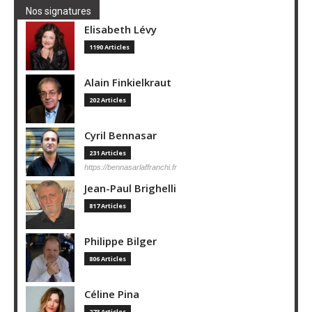
Nos signatures
Elisabeth Lévy
1190 Articles
Alain Finkielkraut
202 Articles
Cyril Bennasar
231 Articles
https://bennasarlaffranchi.fr
Jean-Paul Brighelli
817 Articles
Philippe Bilger
806 Articles
Céline Pina
273 Articles