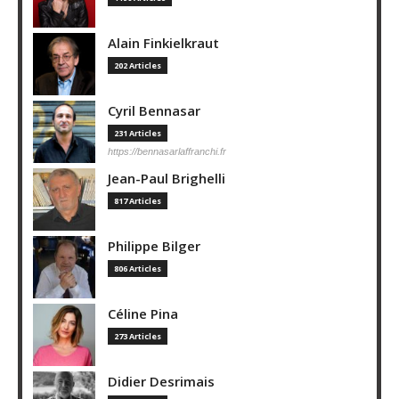
Alain Finkielkraut
202 Articles
Cyril Bennasar
231 Articles
https://bennasarlaffranchi.fr
Jean-Paul Brighelli
817 Articles
Philippe Bilger
806 Articles
Céline Pina
273 Articles
Didier Desrimais