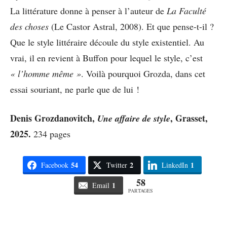
La littérature donne à penser à l’auteur de
La Faculté
des choses
(Le Castor Astral, 2008). Et que pense-t-il ?
Que le style littéraire découle du style existentiel. Au
vrai, il en revient à Buffon pour lequel le style, c’est
« l’homme même »
. Voilà pourquoi Grozda, dans cet
essai souriant, ne parle que de lui !
Denis Grozdanovitch,
, Grasset,
Une affaire de style
2025.
234 pages
54
2
1
Facebook
Twitter
LinkedIn
58
1
Email
PARTAGES