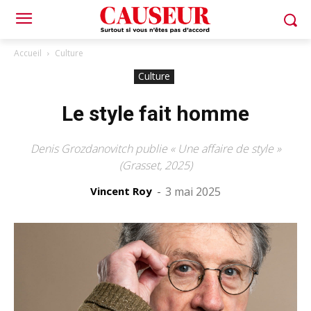
Accueil
Culture
Culture
Le style fait homme
Denis Grozdanovitch publie « Une affaire de style »
(Grasset, 2025)
Vincent Roy
-
3 mai 2025