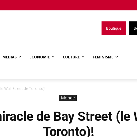
Boutique
S
MÉDIAS
ÉCONOMIE
CULTURE
FÉMINISME
le Wall Street de Toronto)!
Monde
racle de Bay Street (le 
Toronto)!