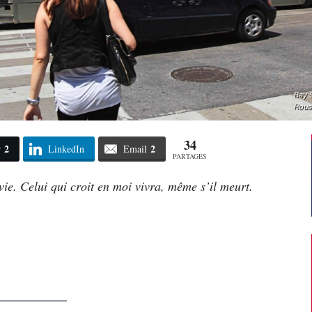
Bay S
Rous
34
2
2
r
LinkedIn
Email
PARTAGES
 vie. Celui qui croit en moi vivra, même s’il meurt.