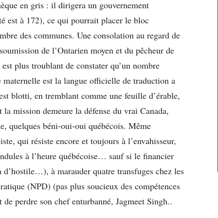
hèque en gris : il dirigera un gouvernement
é est à 172), ce qui pourrait placer le bloc
chambre des communes. Une consolation au regard de
a soumission de l’Ontarien moyen et du pêcheur de
 il est plus troublant de constater qu’un nombre
 maternelle est la langue officielle de traduction a
’est blotti, en tremblant comme une feuille d’érable,
nt la mission demeure la défense du vrai Canada,
rine, quelques béni-oui-oui québécois. Même
te, qui résiste encore et toujours à l’envahisseur,
ndules à l’heure québécoise… sauf si le financier
n d’hostile…), à marauder quatre transfuges chez les
cratique (NPD) (pas plus soucieux des compétences
nt de perdre son chef enturbanné, Jagmeet Singh..