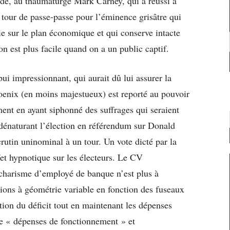
aude, au thaumaturge Mark Carney, qui a réussi à
tour de passe-passe pour l’éminence grisâtre qui
nie sur le plan économique et qui conserve intacte
on est plus facile quand on a un public captif.
ui impressionnant, qui aurait dû lui assurer la
phoenix (en moins majestueux) est reporté au pouvoir
nt en ayant siphonné des suffrages qui seraient
 dénaturant l’élection en référendum sur Donald
crutin uninominal à un tour. Un vote dicté par la
fet hypnotique sur les électeurs. Le CV
charisme d’employé de banque n’est plus à
ions à géométrie variable en fonction des fuseaux
tion du déficit tout en maintenant les dépenses
re « dépenses de fonctionnement » et