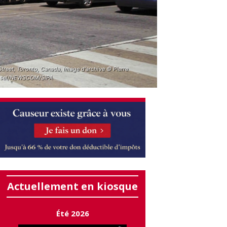
treet, Toronto, Canada, Image d'archive © Pierre
sel/NEWSCOM/SIPA
Actuellement en kiosque
Été 2026