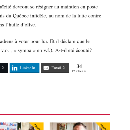
laïcité devront se résigner au maintien en poste
s du Québec infidèle, au nom de la lutte contre
s l’huile d’olive.
diens à voter pour lui. Et il déclare que le
 v.o. , « sympa » en v.f.). A-t-il été écouté?
34
2
2
r
LinkedIn
Email
PARTAGES
Abonné
Abonné