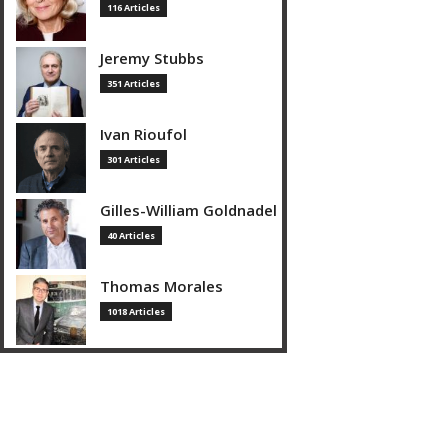
116 Articles
Jeremy Stubbs
351 Articles
Ivan Rioufol
301 Articles
Gilles-William Goldnadel
40 Articles
Thomas Morales
1018 Articles