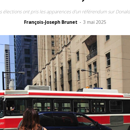
s élections ont pris les apparences d’un référendum sur Donal
François-Joseph Brunet
-
3 mai 2025