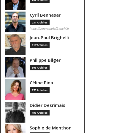
Cyril Bennasar
231 Articles
https://bennasarlaffranchi.fr
Jean-Paul Brighelli
817 Articles
Philippe Bilger
806 Articles
Céline Pina
273 Articles
Didier Desrimais
403 Articles
Sophie de Menthon