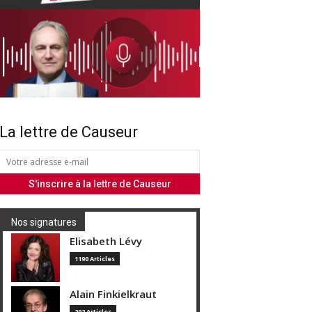
La lettre de Causeur
Nos signatures
Elisabeth Lévy
1190 Articles
Alain Finkielkraut
202 Articles