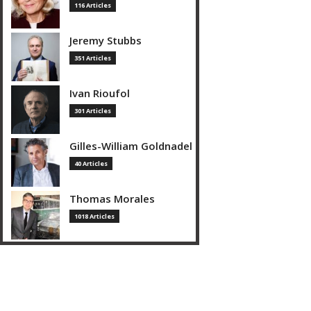
116 Articles
Jeremy Stubbs
351 Articles
Ivan Rioufol
301 Articles
Gilles-William Goldnadel
40 Articles
Thomas Morales
1018 Articles