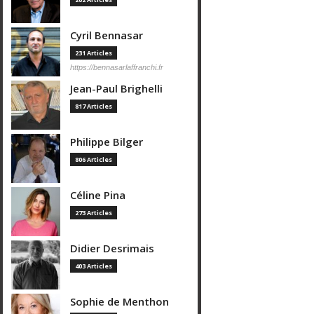
Cyril Bennasar
231 Articles
https://bennasarlaffranchi.fr
Jean-Paul Brighelli
817 Articles
Philippe Bilger
806 Articles
Céline Pina
273 Articles
Didier Desrimais
403 Articles
Sophie de Menthon