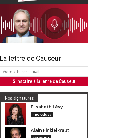
La lettre de Causeur
Nos signatures
Elisabeth Lévy
1190 Articles
Alain Finkielkraut
202 Articles