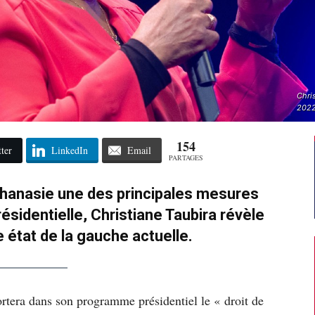
Chris
2022
154
ter
LinkedIn
Email
PARTAGES
uthanasie une des principales mesures
sidentielle, Christiane Taubira révèle
e état de la gauche actuelle.
ortera dans son programme présidentiel le « droit de