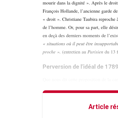
mourir dans la dignité ». Après le droi
François Hollande, l’ancienne garde d
« droit ». Christiane Taubira reproche à
de l’homme. Or, pour sa part, elle désir
en deçà des derniers moments de l’existe
«
situations où il peut être insupportab
proche ».
(entretien au
Parisien
du 13 f
Perversion de l’idéal de 178
Que nous dit cette proposition de la ca
Article r