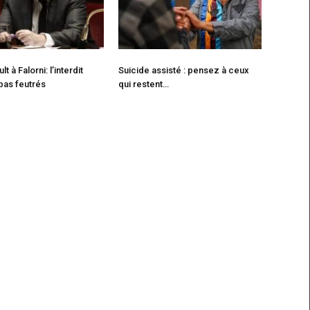
t à Falorni: l’interdit
Suicide assisté : pensez à ceux
 pas feutrés
qui restent…