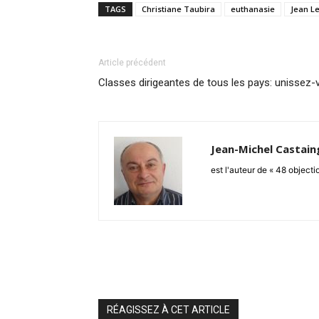
TAGS
Christiane Taubira
euthanasie
Jean Le
Article précédent
Classes dirigeantes de tous les pays: unissez-
Jean-Michel Castain
est l'auteur de « 48 objecti
RÉAGISSEZ À CET ARTICLE