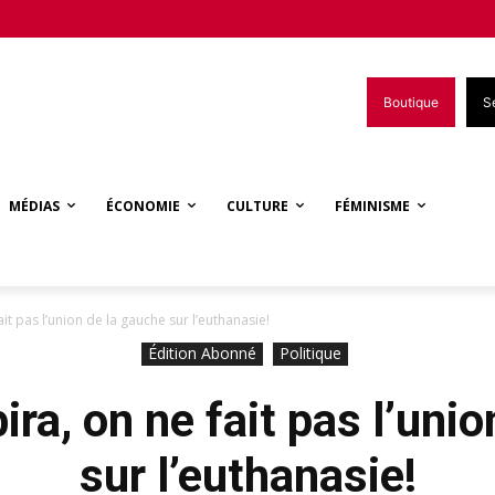
Boutique
S
MÉDIAS
ÉCONOMIE
CULTURE
FÉMINISME
t pas l’union de la gauche sur l’euthanasie!
Édition Abonné
Politique
a, on ne fait pas l’unio
sur l’euthanasie!