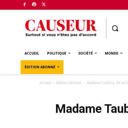
Boutique
ACCUEIL
POLITIQUE
SOCIÉTÉ
MONDE
ÉDITION ABONNÉ
Accueil
Édition Abonné
Madame Taubira, on ne fai
Madame Taubir