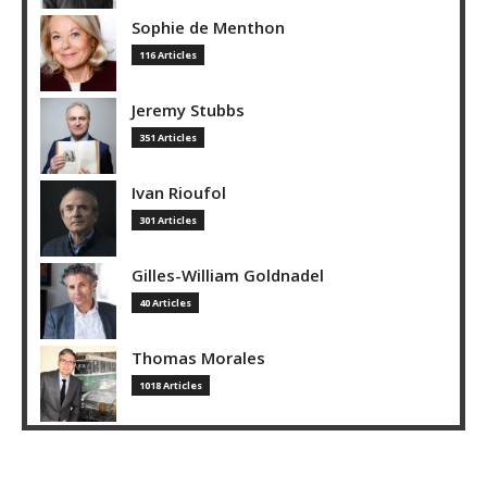
Sophie de Menthon
116 Articles
Jeremy Stubbs
351 Articles
Ivan Rioufol
301 Articles
Gilles-William Goldnadel
40 Articles
Thomas Morales
1018 Articles