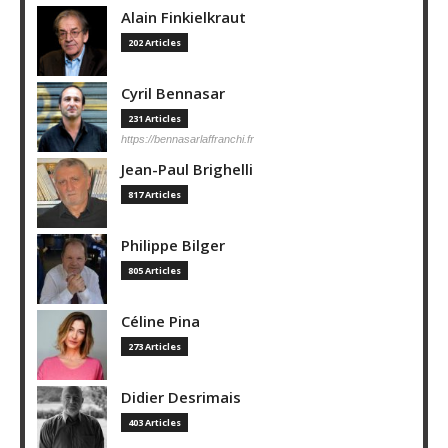
Alain Finkielkraut
202 Articles
Cyril Bennasar
231 Articles
https://bennasarlaffranchi.fr
Jean-Paul Brighelli
817 Articles
Philippe Bilger
805 Articles
Céline Pina
273 Articles
Didier Desrimais
403 Articles