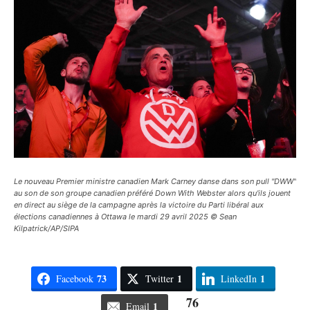
Le nouveau Premier ministre canadien Mark Carney danse dans son pull "DWW"
au son de son groupe canadien préféré Down With Webster alors qu'ils jouent
en direct au siège de la campagne après la victoire du Parti libéral aux
élections canadiennes à Ottawa le mardi 29 avril 2025 © Sean
Kilpatrick/AP/SIPA
73
1
1
Facebook
Twitter
LinkedIn
76
1
Email