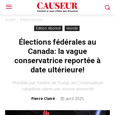
Accueil
Édition Abonné
Édition Abonné
Monde
Élections fédérales au
Canada: la vague
conservatrice reportée à
date ultérieure!
Plombés par l’ombre de Trump, les Conservateurs
canadiens ratent une victoire annoncée
Pierre Clairé
-
30 avril 2025