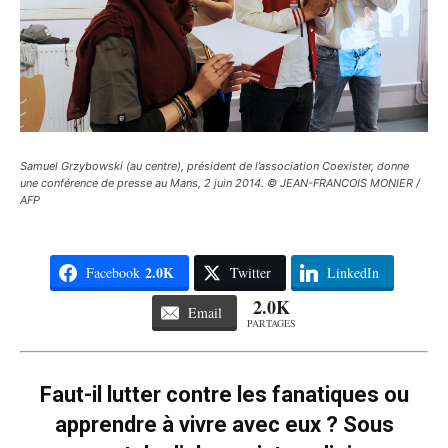
Samuel Grzybowski (au centre), président de l’association Coexister, donne
une conférence de presse au Mans, 2 juin 2014. © JEAN-FRANCOIS MONIER /
AFP
2.0K
Facebook
Twitter
LinkedIn
2.0K
Email
PARTAGES
Faut-il lutter contre les fanatiques ou
apprendre à vivre avec eux ? Sous