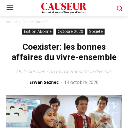
Accueil
Édition Abonné
Édition Abonné
Octobre 2020
Société
Coexister: les bonnes
affaires du vivre-ensemble
Ou le bel avenir du management de la diversité
Erwan Seznec
-
14 octobre 2020