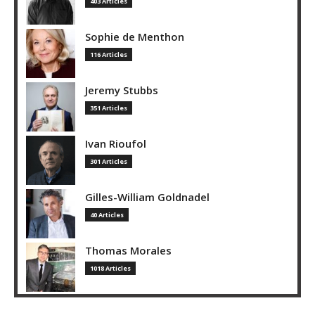
403 Articles
Sophie de Menthon
116 Articles
Jeremy Stubbs
351 Articles
Ivan Rioufol
301 Articles
Gilles-William Goldnadel
40 Articles
Thomas Morales
1018 Articles