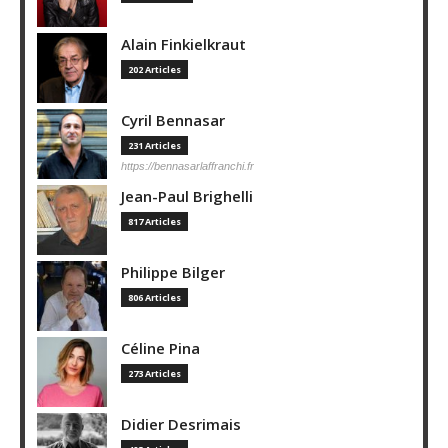
Alain Finkielkraut
202 Articles
Cyril Bennasar
231 Articles
https://bennasarlaffranchi.fr
Jean-Paul Brighelli
817 Articles
Philippe Bilger
806 Articles
Céline Pina
273 Articles
Didier Desrimais