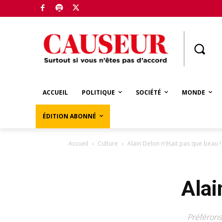
Boutique
ACCUEIL
POLITIQUE
SOCIÉTÉ
MONDE
ÉDITION ABONNÉ
Accueil
Culture
Alain Delon n’était pas que beau !
Alai
Préférons