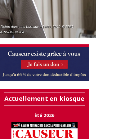
n Delon dans ses bureaux à Paris, 2019 © ERIC
ONS/JDD/SIPA
Actuellement en kiosque
Été 2026