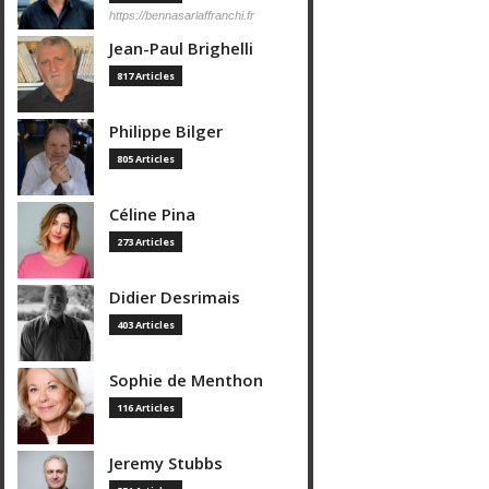
https://bennasarlaffranchi.fr
Jean-Paul Brighelli
817 Articles
Philippe Bilger
805 Articles
Céline Pina
273 Articles
Didier Desrimais
403 Articles
Sophie de Menthon
116 Articles
Jeremy Stubbs