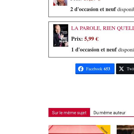
2 d'occasion et neuf
disponib
LA PAROLE, RIEN QU'EL
Prix:
5,99 €
1 d'occasion et neuf
disponi
653
Facebook
Twit
Sur le même sujet
Du même auteur
Abonné