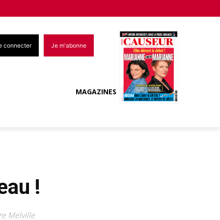
e connecter
Je m'abonne
MAGAZINES
eau !
e Melville