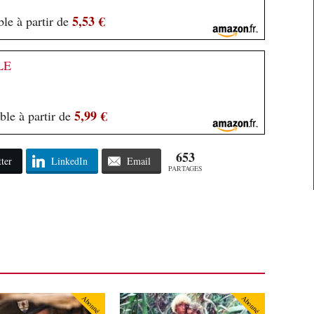
5,53 €
le à partir de
LE
5,99 €
ble à partir de
653
ter
LinkedIn
Email
PARTAGES
Abonné
Abonné