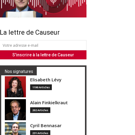
La lettre de Causeur
Nos signatures
Elisabeth Lévy
1190 Articles
Alain Finkielkraut
202 Articles
Cyril Bennasar
231 Articles