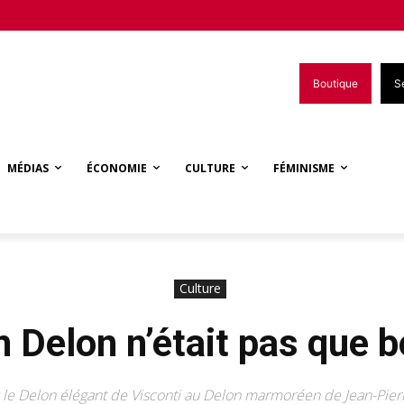
Boutique
S
MÉDIAS
ÉCONOMIE
CULTURE
FÉMINISME
Culture
n Delon n’était pas que b
 le Delon élégant de Visconti au Delon marmoréen de Jean-Pierr