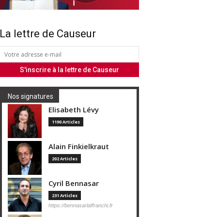
La lettre de Causeur
Nos signatures
Elisabeth Lévy
1190 Articles
Alain Finkielkraut
202 Articles
Cyril Bennasar
231 Articles
https://bennasarlaffranchi.fr