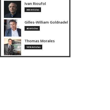
Ivan Rioufol
300 Articles
Gilles-William Goldnadel
40 Articles
Thomas Morales
1018 Articles