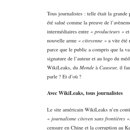
Tous journalistes : telle était la grand
été salué comme la preuve de l’avèneme
intermédiaires entre
« producteurs »
e
nouvelle arme
« citoyenne »
a vite été 
parce que le public a compris que la va
signature de l’auteur et au logo du mé
WikiLeaks, du
Monde
à
Causeur,
il fa
parle ? Et d’où ?
Avec WikiLeaks, tous journalistes
Le site américain WikiLeaks n’en cont
« journalisme citoyen sans frontières »
censure en Chine et la corruption au K