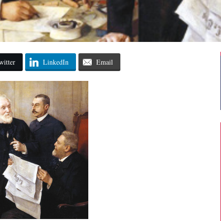
witter
LinkedIn
Email