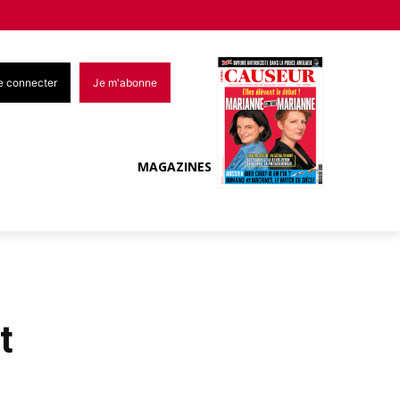
e connecter
Je m'abonne
MAGAZINES
t