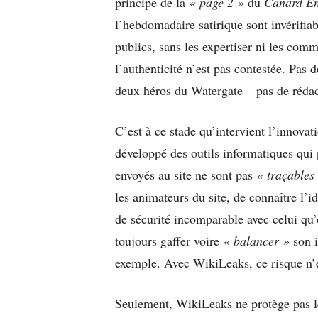
principe de la
« page 2 »
du
Canard En
l’hebdomadaire satirique sont invérifia
publics, sans les expertiser ni les com
l’authenticité n’est pas contestée. Pas
deux héros du Watergate – pas de rédac
C’est à ce stade qu’intervient l’innova
développé des outils informatiques qui 
envoyés au site ne sont pas
« traçables
les animateurs du site, de connaître l’i
de sécurité incomparable avec celui qu’
toujours gaffer voire
« balancer »
son i
exemple. Avec WikiLeaks, ce risque n’e
Seulement, WikiLeaks ne protège pas l