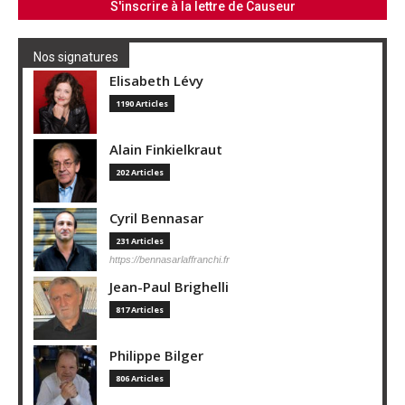
Nos signatures
Elisabeth Lévy
1190 Articles
Alain Finkielkraut
202 Articles
Cyril Bennasar
231 Articles
https://bennasarlaffranchi.fr
Jean-Paul Brighelli
817 Articles
Philippe Bilger
806 Articles