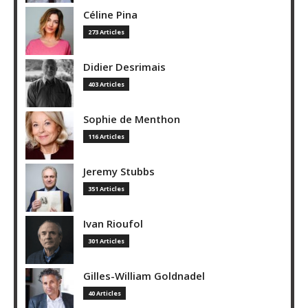
Céline Pina
273 Articles
Didier Desrimais
403 Articles
Sophie de Menthon
116 Articles
Jeremy Stubbs
351 Articles
Ivan Rioufol
301 Articles
Gilles-William Goldnadel
40 Articles