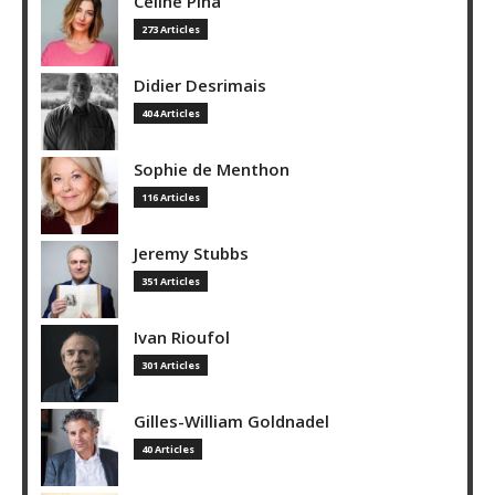
Céline Pina
273 Articles
Didier Desrimais
404 Articles
Sophie de Menthon
116 Articles
Jeremy Stubbs
351 Articles
Ivan Rioufol
301 Articles
Gilles-William Goldnadel
40 Articles