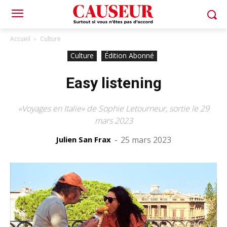
Accueil
Culture
Culture
Édition Abonné
Easy listening
«Voyages en Italie» de Sophie Letourneur, sortie le 29
mars 2023
Julien San Frax
-
25 mars 2023