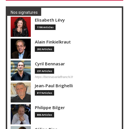
Nos signatures
Elisabeth Lévy
1190 Articles
Alain Finkielkraut
202 Articles
Cyril Bennasar
231 Articles
https://bennasarlaffranchi.fr
Jean-Paul Brighelli
817 Articles
Philippe Bilger
806 Articles