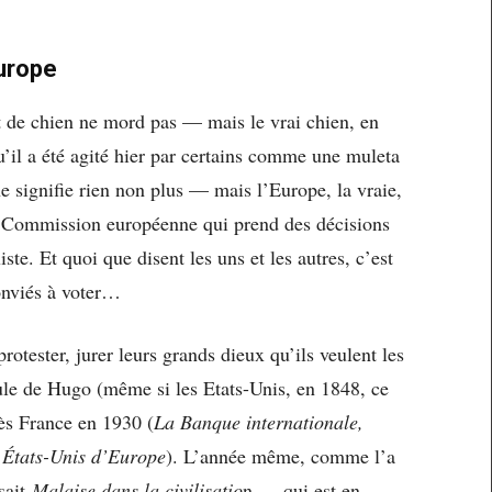
Europe
t de chien ne mord pas — mais le vrai chien, en
il a été agité hier par certains comme une muleta
ne signifie rien non plus — mais l’Europe, la vraie,
tte Commission européenne qui prend des décisions
xiste. Et quoi que disent les uns et les autres, c’est
onviés à voter…
rotester, jurer leurs grands dieux qu’ils veulent les
ule de Hugo (même si les Etats-Unis, en 1848, ce
ès France en 1930 (
La Banque internationale,
s États-Unis d’Europe
). L’année même, comme l’a
ssait
Malaise dans la civilisatio
n — qui est en