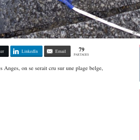
©Ste
79
ter
LinkedIn
Email
PARTAGES
es Anges, on se serait cru sur une plage belge,