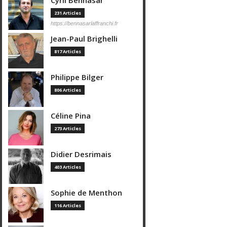
Cyril Bennasar
231 Articles
https://bennasarlaffranchi.fr
Jean-Paul Brighelli
817 Articles
Philippe Bilger
806 Articles
Céline Pina
273 Articles
Didier Desrimais
403 Articles
Sophie de Menthon
116 Articles