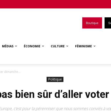
Boutique
S
MÉDIAS
ÉCONOMIE
CULTURE
FÉMINISME
voter dimanche…
Politique
pas bien sûr d’aller vot
Europe, c’est pour la pérenniser que nous sommes conviés à vo