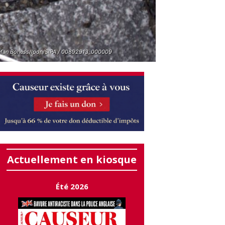
fan Boness/Ipon/SIPA / 00892913_000009
Actuellement en kiosque
Été 2026