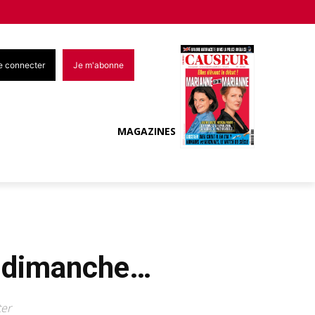
e connecter
Je m'abonne
MAGAZINES
er dimanche…
ter