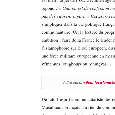
répond : «
Oui, on est de confession mu
pas des citoyens à part.
» Certes, on n
s’impliquer dans la vie politique frança
communautaire. Or, la lecture du prog
ambition : faire de la France le leader
l’islamophobie sur le sol européen, dis
une force militaire européenne en mes
yéménites, ouïghours ou rohingyas…
A lire aussi:
« Pour les islamist
De fait, l’esprit communautariste des 
Musulmans Français n’a rien de commun 
démocrate. Au contraire, fidèle à la lo