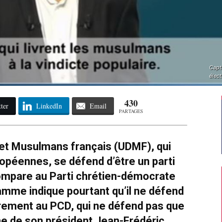
Capt
élec
430
ter
LinkedIn
Email
PARTAGES
et Musulmans français (UDMF), qui
ropéennes, se défend d’être un parti
mpare au Parti chrétien-démocrate
mme indique pourtant qu’il ne défend
rement au PCD, qui ne défend pas que
une de son président Jean-Frédéric