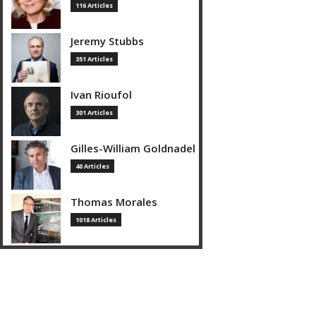
116 Articles
Jeremy Stubbs
351 Articles
Ivan Rioufol
301 Articles
Gilles-William Goldnadel
40 Articles
Thomas Morales
1018 Articles