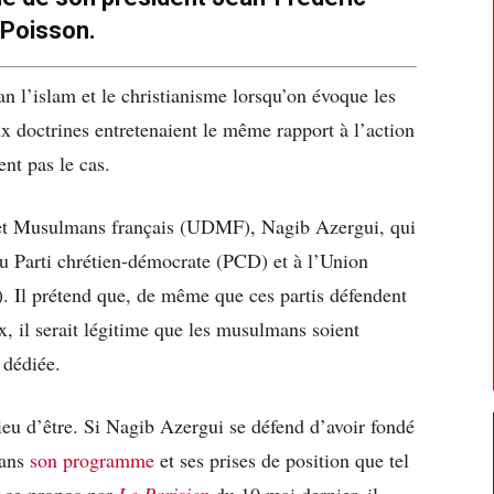
Poisson.
an l’islam et le christianisme lorsqu’on évoque les
x doctrines entretenaient le même rapport à l’action
nt pas le cas.
 et Musulmans français (UDMF), Nagib Azergui, qui
au Parti chrétien-démocrate (PCD) et à l’Union
 Il prétend que, de même que ces partis défendent
ux, il serait légitime que les musulmans soient
 dédiée.
ieu d’être. Si Nagib Azergui se défend d’avoir fondé
dans
son programme
et ses prises de position que tel
à ce propos par
Le Parisien
du 10 mai dernier, il