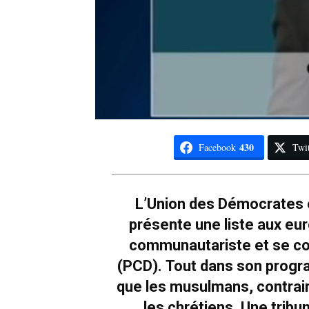
430
Facebook
Twit
L’Union des Démocrates 
présente une liste aux eu
communautariste et se co
(PCD). Tout dans son progra
que les musulmans, contrai
les chrétiens. Une trib