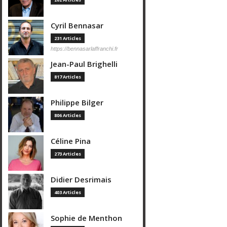
Cyril Bennasar
231 Articles
https://bennasarlaffranchi.fr
Jean-Paul Brighelli
817 Articles
Philippe Bilger
806 Articles
Céline Pina
273 Articles
Didier Desrimais
403 Articles
Sophie de Menthon