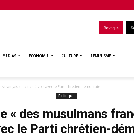
Boutique
S
MÉDIAS
ÉCONOMIE
CULTURE
FÉMINISME
s français » n’a rien à voir avec le Parti chrétien-démocrate
Politique
te « des musulmans franç
vec le Parti chrétien-dé