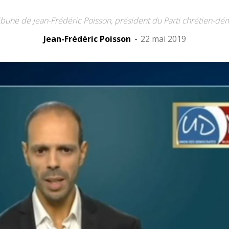
ibune de Jean-Frédéric Poisson, président du Parti chrétien-dé
Jean-Frédéric Poisson
-
22 mai 2019