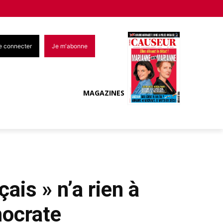
e connecter
Je m'abonne
MAGAZINES
ais » n’a rien à
mocrate