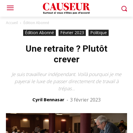
Accueil
Édition Abonné
Édition Abonné
Février 2023
Politique
Une retraite ? Plutôt
crever
Je suis travailleur indépendant. Voilà pourquoi je me
payerai le luxe de passer directement de travail à
trépas...
Cyril Bennasar
-
3 février 2023