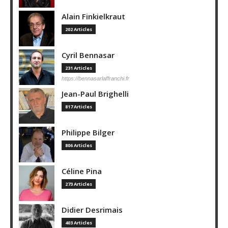
Alain Finkielkraut
202 Articles
Cyril Bennasar
231 Articles
https://bennasarlaffranchi.fr
Jean-Paul Brighelli
817 Articles
Philippe Bilger
806 Articles
Céline Pina
273 Articles
Didier Desrimais
403 Articles