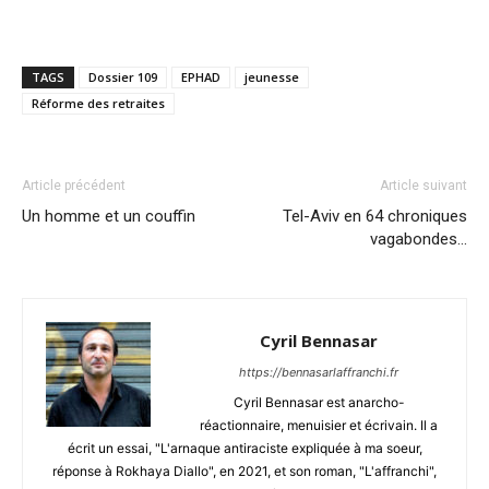
TAGS
Dossier 109
EPHAD
jeunesse
Réforme des retraites
Article précédent
Article suivant
Un homme et un couffin
Tel-Aviv en 64 chroniques
vagabondes…
Cyril Bennasar
https://bennasarlaffranchi.fr
Cyril Bennasar est anarcho-
réactionnaire, menuisier et écrivain. Il a
écrit un essai, "L'arnaque antiraciste expliquée à ma soeur,
réponse à Rokhaya Diallo", en 2021, et son roman, "L'affranchi",