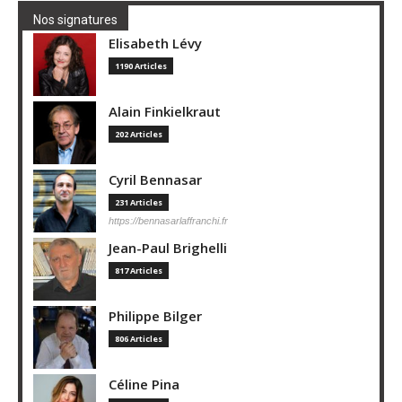
Nos signatures
Elisabeth Lévy
1190 Articles
Alain Finkielkraut
202 Articles
Cyril Bennasar
231 Articles
https://bennasarlaffranchi.fr
Jean-Paul Brighelli
817 Articles
Philippe Bilger
806 Articles
Céline Pina