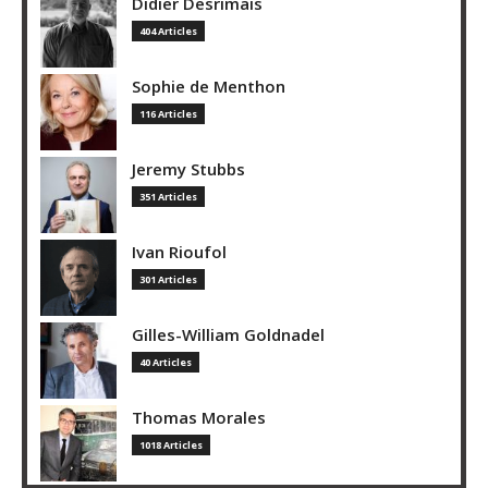
Didier Desrimais
404 Articles
Sophie de Menthon
116 Articles
Jeremy Stubbs
351 Articles
Ivan Rioufol
301 Articles
Gilles-William Goldnadel
40 Articles
Thomas Morales
1018 Articles