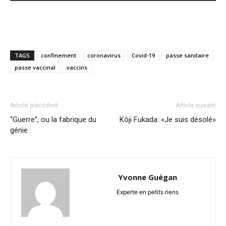
TAGS
confinement
coronavirus
Covid-19
passe sanitaire
passe vaccinal
vaccins
Article précédent
Article suivant
“Guerre”, ou la fabrique du
Kôji Fukada: «Je suis désolé»
génie
Yvonne Guégan
Experte en petits riens