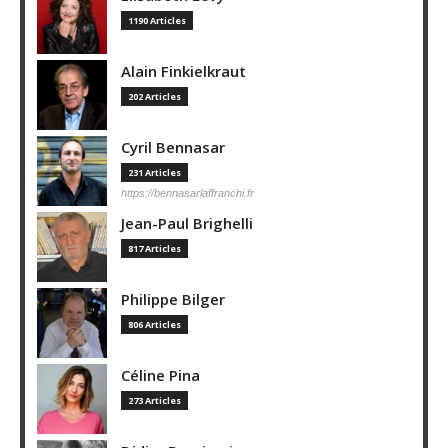
1190 Articles
Alain Finkielkraut
202 Articles
Cyril Bennasar
231 Articles
https://bennasarlaffranchi.fr
Jean-Paul Brighelli
817 Articles
Philippe Bilger
806 Articles
Céline Pina
273 Articles