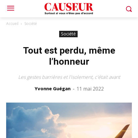
Accueil
Société
Société
Tout est perdu, même
l’honneur
Les gestes barrières et l'isolement, c'était avant
Yvonne Guégan
-
11 mai 2022