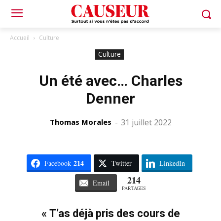
Accueil
Culture
Culture
Un été avec… Charles
Denner
Thomas Morales
-
31 juillet 2022
214
Facebook
Twitter
LinkedIn
214
Email
PARTAGES
« T’as déjà pris des cours de