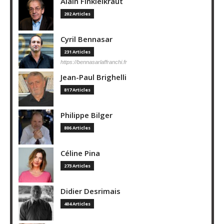
Alain Finkielkraut
202 Articles
Cyril Bennasar
231 Articles
https://bennasarlaffranchi.fr
Jean-Paul Brighelli
817 Articles
Philippe Bilger
806 Articles
Céline Pina
273 Articles
Didier Desrimais
404 Articles