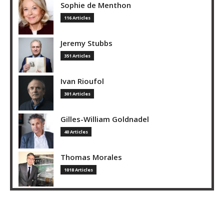
Sophie de Menthon
116 Articles
Jeremy Stubbs
351 Articles
Ivan Rioufol
301 Articles
Gilles-William Goldnadel
40 Articles
Thomas Morales
1018 Articles