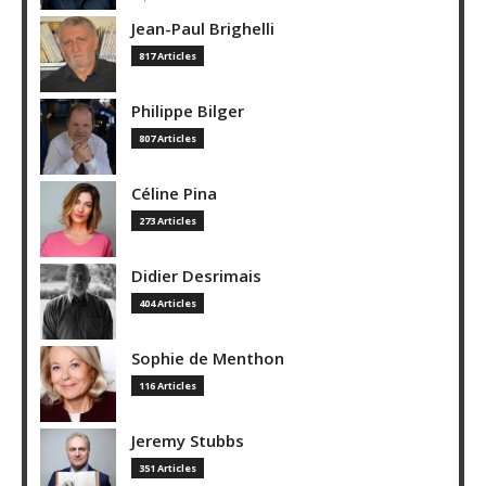
Jean-Paul Brighelli
817 Articles
Philippe Bilger
807 Articles
Céline Pina
273 Articles
Didier Desrimais
404 Articles
Sophie de Menthon
116 Articles
Jeremy Stubbs
351 Articles