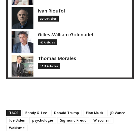
Ivan Rioufol
301 Articles
Gilles-William Goldnadel
40 Articles
Thomas Morales
1019 Articles
TAGS
Bandy X. Lee
Donald Trump
Elon Musk
JD Vance
Joe Biden
psychologie
Sigmund Freud
Wisconsin
Wokisme