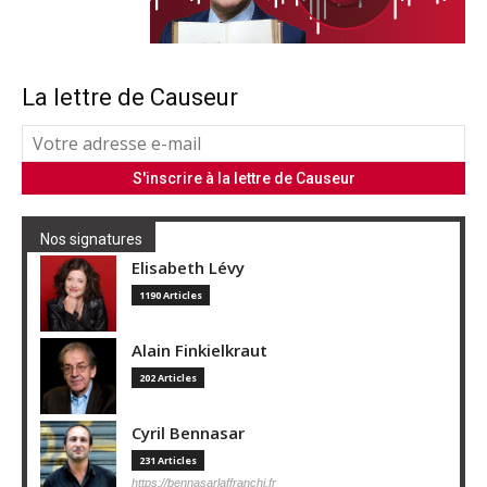
La lettre de Causeur
Nos signatures
Elisabeth Lévy
1190 Articles
Alain Finkielkraut
202 Articles
Cyril Bennasar
231 Articles
https://bennasarlaffranchi.fr