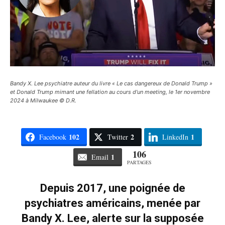
Bandy X. Lee psychiatre auteur du livre « Le cas dangereux de Donald Trump »
et Donald Trump mimant une fellation au cours d'un meeting, le 1er novembre
2024 à Milwaukee © D.R.
102
2
1
Facebook
Twitter
LinkedIn
106
1
Email
PARTAGES
Depuis 2017, une poignée de
psychiatres américains, menée par
Bandy X. Lee, alerte sur la supposée