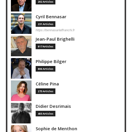
202 Articles
Cyril Bennasar
231 Articles
https://bennasarlaffranchi.fr
Jean-Paul Brighelli
817 Articles
Philippe Bilger
806 Articles
Céline Pina
273 Articles
Didier Desrimais
403 Articles
Sophie de Menthon