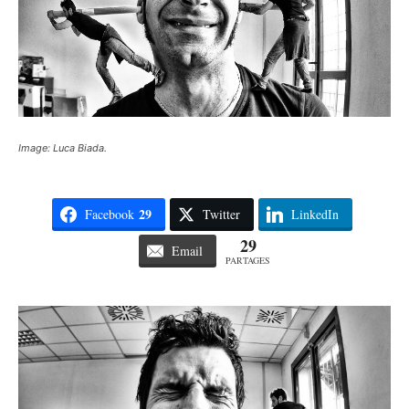
Image: Luca Biada.
29
Facebook
Twitter
LinkedIn
29
Email
PARTAGES