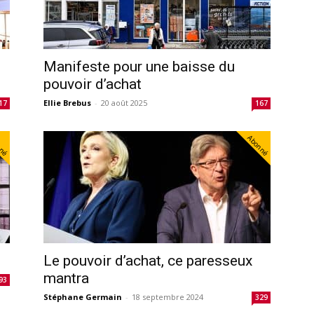
Manifeste pour une baisse du
pouvoir d’achat
Ellie Brebus
-
20 août 2025
17
167
nné
Abonné
Le pouvoir d’achat, ce paresseux
mantra
93
Stéphane Germain
-
18 septembre 2024
329