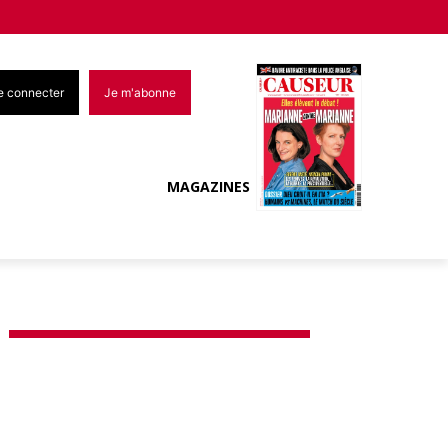
e connecter
Je m'abonne
MAGAZINES