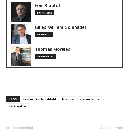
Ivan Rioufol
301 Articles
Gilles-William Goldnadel
40 Articles
Thomas Morales
1018 Articles
TAGS
Eirikur Orn Norddahl
Islande
surveillance
Téléréalité
Article précédent
Article suivant