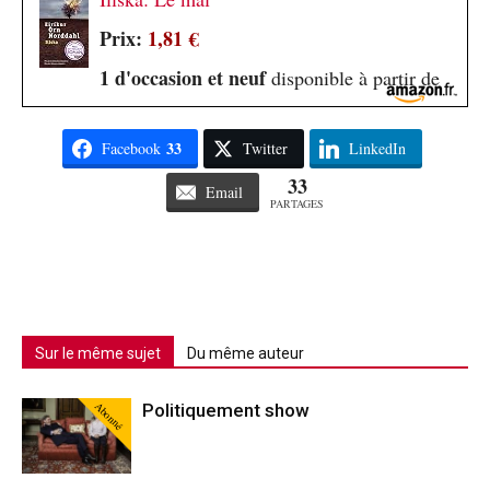
Prix:
1,81 €
1 d'occasion et neuf
disponible à partir de
33
Facebook
Twitter
LinkedIn
33
Email
PARTAGES
Sur le même sujet
Du même auteur
Abonné
Politiquement show