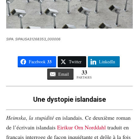
SIPA. SIPAUSA31268353_000006
33
Facebook
Twitter
LinkedIn
33
Email
PARTAGES
Une dystopie islandaise
Heimska
,
la stupidité
en islandais. Ce deuxième roman
de l’écrivain islandais
Eirikur Orn Norddahl
traduit en
français interroge de façon inquiétante et drôle à la fois