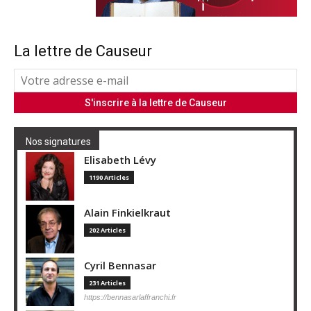
La lettre de Causeur
Nos signatures
Elisabeth Lévy
1190 Articles
Alain Finkielkraut
202 Articles
Cyril Bennasar
231 Articles
https://bennasarlaffranchi.fr