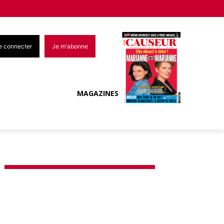
e connecter
Je m'abonne
MAGAZINES