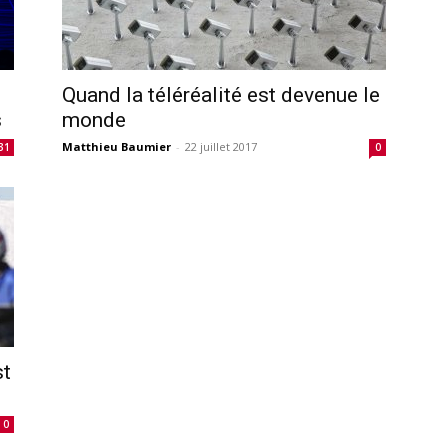
Quand la téléréalité est devenue le
s
monde
Matthieu Baumier
-
22 juillet 2017
31
0
st
0