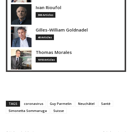
Ivan Rioufol
300 Articles
Gilles-William Goldnadel
40 Articles
Thomas Morales
1018 Articles
TAGS
coronavirus
Guy Parmelin
Neuchâtel
Santé
Simonetta Sommaruga
Suisse