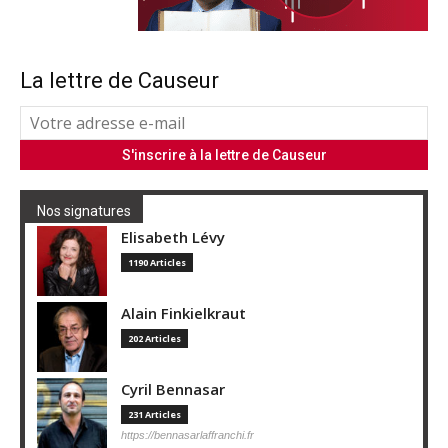
La lettre de Causeur
Nos signatures
Elisabeth Lévy
1190 Articles
Alain Finkielkraut
202 Articles
Cyril Bennasar
231 Articles
https://bennasarlaffranchi.fr