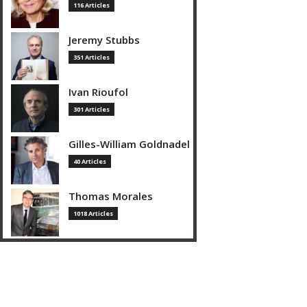
116 Articles
Jeremy Stubbs
351 Articles
Ivan Rioufol
301 Articles
Gilles-William Goldnadel
40 Articles
Thomas Morales
1018 Articles