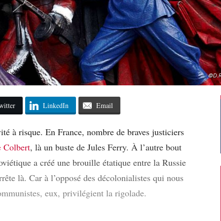
©D.R
witter
LinkedIn
Email
vité à risque. En France, nombre de braves justiciers
e Colbert
, là un buste de Jules Ferry. À l’autre bout
viétique a créé une brouille étatique entre la Russie
rrête là. Car à l’opposé des décolonialistes qui nous
communistes, eux, privilégient la rigolade.