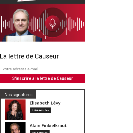
La lettre de Causeur
Nos signatures
Elisabeth Lévy
1190 Articles
Alain Finkielkraut
202 Articles