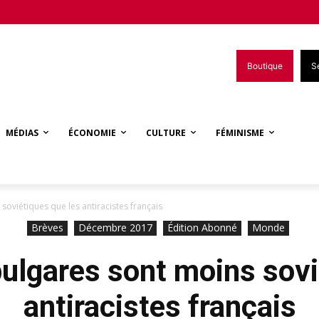
Boutique
S
MÉDIAS
ÉCONOMIE
CULTURE
FÉMINISME
soviétiques que les antiracistes français
Brèves
Décembre 2017
Édition Abonné
Monde
bulgares sont moins sovi
antiracistes français