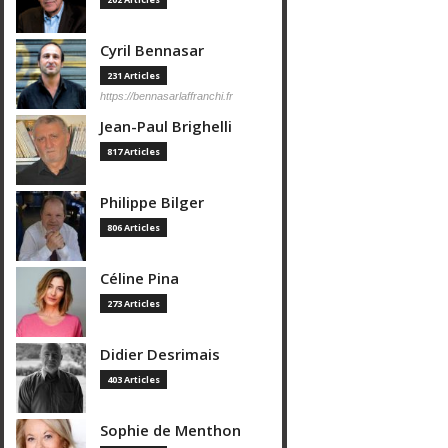
Cyril Bennasar
231 Articles
https://bennasarlaffranchi.fr
Jean-Paul Brighelli
817 Articles
Philippe Bilger
806 Articles
Céline Pina
273 Articles
Didier Desrimais
403 Articles
Sophie de Menthon