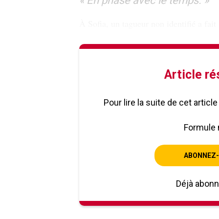
« En phase avec le temps. »
À Sofia, un tagueur non identifié a fait
Article r
Pour lire la suite de cet artic
Formule 
ABONNEZ-
Déjà abon