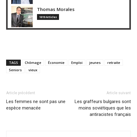
Thomas Morales
1019 Articles
TAGS
Chômage
Économie
Emploi
jeunes
retraite
Seniors
vieux
Article précédent
Article suivant
Les femmes ne sont pas une
Les graffeurs bulgares sont
espèce menacée
moins soviétiques que les
antiracistes français