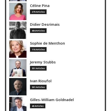
Céline Pina
273 Articles
Didier Desrimais
404 Articles
Sophie de Menthon
116 Articles
Jeremy Stubbs
351 Articles
Ivan Rioufol
301 Articles
Gilles-William Goldnadel
40 Articles