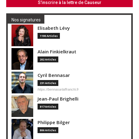
Nos signatures
Elisabeth Lévy
1190 Articles
Alain Finkielkraut
202 Articles
Cyril Bennasar
231 Articles
https://bennasarlaffranchi.fr
Jean-Paul Brighelli
817 Articles
Philippe Bilger
806 Articles