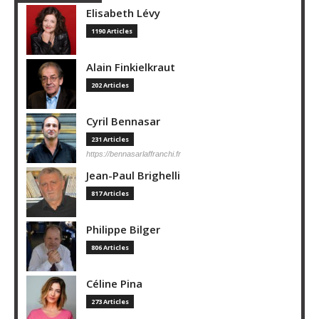
Elisabeth Lévy
1190 Articles
Alain Finkielkraut
202 Articles
Cyril Bennasar
231 Articles
https://bennasarlaffranchi.fr
Jean-Paul Brighelli
817 Articles
Philippe Bilger
806 Articles
Céline Pina
273 Articles