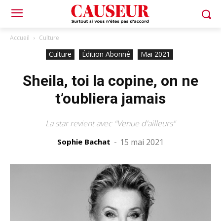
Accueil
Culture
Culture
Édition Abonné
Mai 2021
Sheila, toi la copine, on ne
t’oubliera jamais
La star revient avec "Venue d'ailleurs"
Sophie Bachat
-
15 mai 2021