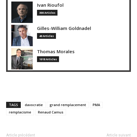
Ivan Rioufol
300 Articles
Gilles-William Goldnadel
40 Articles
Thomas Morales
1018 Articles
TAGS
davocratie
grand remplacement
PMA
remplacisme
Renaud Camus
Article précédent
Article suivant