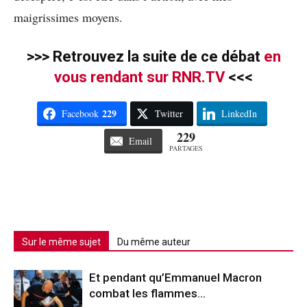
maigrissimes moyens.
>>> Retrouvez la suite de ce débat
en
vous rendant sur RNR.TV
<<<
229
Facebook
Twitter
LinkedIn
229
Email
PARTAGES
Sur le même sujet
Du même auteur
Et pendant qu’Emmanuel Macron
combat les flammes…