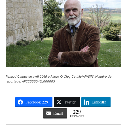
Renaud Camus en avril 2019 à Plieux © Oleg Cetinic/AP/SIPA Numéro de
reportage: AP22336046_000005
229
Facebook
Twitter
LinkedIn
229
Email
PARTAGES