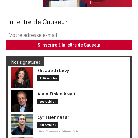
La lettre de Causeur
Nos signatures
Elisabeth Lévy
1190 Articles
Alain Finkielkraut
202 Articles
Cyril Bennasar
231 Articles
https://bennasarlaffranchi.fr