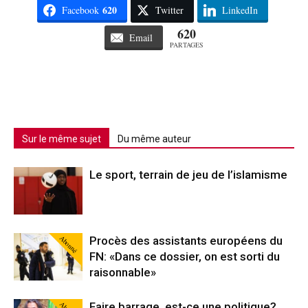
620
Facebook
Twitter
LinkedIn
620
Email
PARTAGES
Sur le même sujet
Du même auteur
Le sport, terrain de jeu de l’islamisme
Abonné
Procès des assistants européens du
FN: «Dans ce dossier, on est sorti du
raisonnable»
Faire barrage, est-ce une politique?