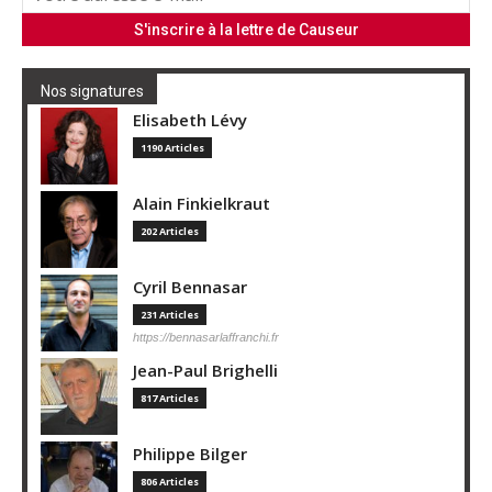
Nos signatures
Elisabeth Lévy
1190 Articles
Alain Finkielkraut
202 Articles
Cyril Bennasar
231 Articles
https://bennasarlaffranchi.fr
Jean-Paul Brighelli
817 Articles
Philippe Bilger
806 Articles