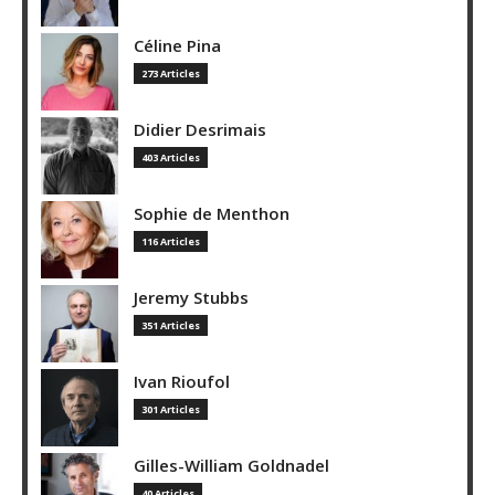
Céline Pina
273 Articles
Didier Desrimais
403 Articles
Sophie de Menthon
116 Articles
Jeremy Stubbs
351 Articles
Ivan Rioufol
301 Articles
Gilles-William Goldnadel
40 Articles