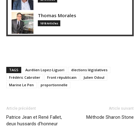
Thomas Morales
1018 Articles
TAGS
Aurélien Lopez-Liguori
élections législatives
Frédéric Cabrolier
Front républicain
Julien Odoul
Marine Le Pen
proportionnelle
Article précédent
Article suivant
Patrice Jean et René Fallet,
Méthode Sharon Stone
deux hussards d’honneur