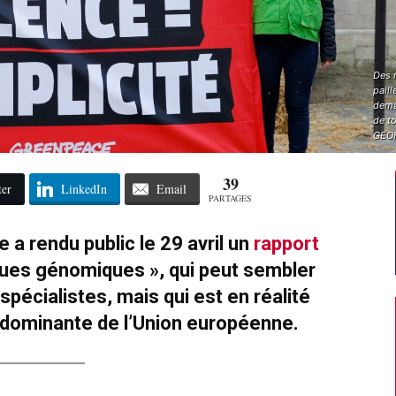
Des 
paill
dema
de to
GEOF
39
ter
LinkedIn
Email
PARTAGES
 rendu public le 29 avril un
rapport
iques génomiques », qui peut sembler
pécialistes, mais qui est en réalité
e dominante de l’Union européenne.