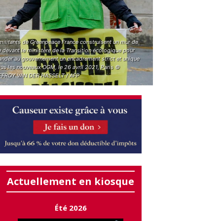
militants de Greenpeace France construisent un mur de
e devant le ministère de la Transition écologique pour
nder au gouvernement un encadrement strict et unique
us les nouveaux OGM, le 26 avril 2021, Paris ©
FROY VAN DER HASSELT / AFP
Actuellement en kiosque
Été 2026