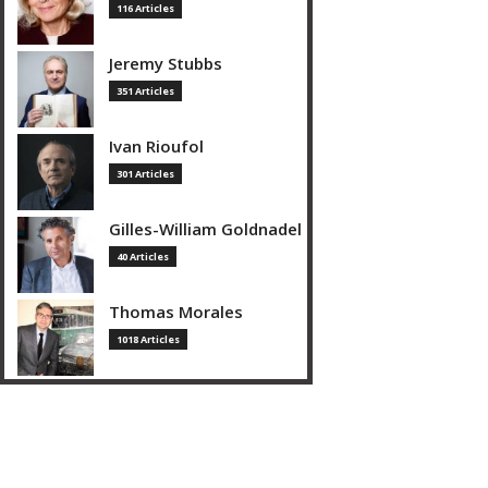
116 Articles
Jeremy Stubbs
351 Articles
Ivan Rioufol
301 Articles
Gilles-William Goldnadel
40 Articles
Thomas Morales
1018 Articles