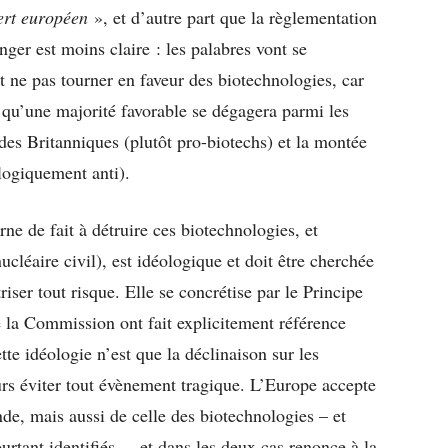
ert européen
», et d’autre part que la règlementation
ger est moins claire : les palabres vont se
t ne pas tourner en faveur des biotechnologies, car
 qu’une majorité favorable se dégagera parmi les
des Britanniques (plutôt pro-biotechs) et la montée
logiquement anti).
ne de fait à détruire ces biotechnologies, et
ucléaire civil), est idéologique et doit être cherchée
ser tout risque. Elle se concrétise par le Principe
 la Commission ont fait explicitement référence
te idéologie n’est que la déclinaison sur les
eurs éviter tout évènement tragique. L’Europe accepte
ande, mais aussi de celle des biotechnologies – et
urtant identifiés – et dans les deux cas renonce à la