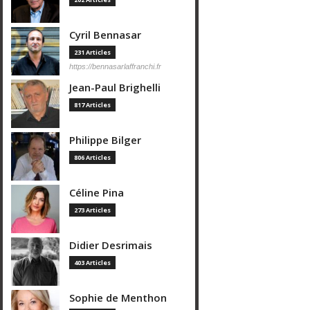
Cyril Bennasar
231 Articles
https://bennasarlaffranchi.fr
Jean-Paul Brighelli
817 Articles
Philippe Bilger
806 Articles
Céline Pina
273 Articles
Didier Desrimais
403 Articles
Sophie de Menthon