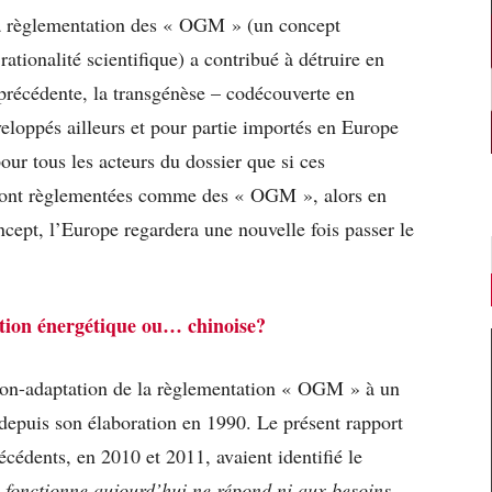
la règlementation des « OGM » (un concept
rationalité scientifique) a contribué à détruire en
précédente, la transgénèse – codécouverte en
eloppés ailleurs et pour partie importés en Europe
pour tous les acteurs du dossier que si ces
sont règlementées comme des « OGM », alors en
ncept, l’Europe regardera une nouvelle fois passer le
tion énergétique ou… chinoise?
a non-adaptation de la règlementation « OGM » à un
epuis son élaboration en 1990. Le présent rapport
écédents, en 2010 et 2011, avaient identifié le
’il fonctionne aujourd’hui ne répond ni aux besoins,