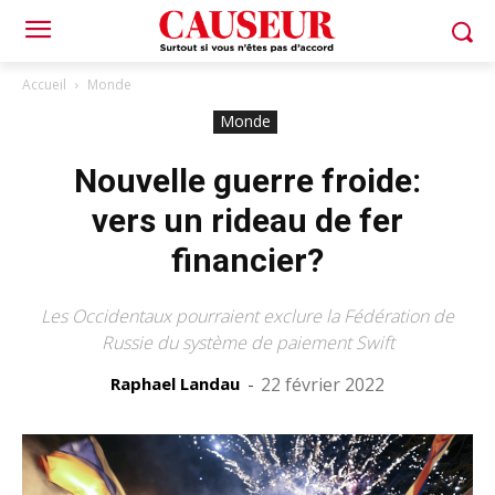
Accueil
Monde
Monde
Nouvelle guerre froide:
vers un rideau de fer
financier?
Les Occidentaux pourraient exclure la Fédération de
Russie du système de paiement Swift
Raphael Landau
-
22 février 2022