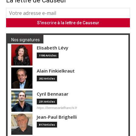
La lettre de Causeur
Nos signatures
Elisabeth Lévy
1190 Articles
Alain Finkielkraut
202 Articles
Cyril Bennasar
231 Articles
https://bennasarlaffranchi.fr
Jean-Paul Brighelli
817 Articles