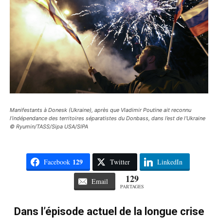
Manifestants à Donesk (Ukraine), après que Vladimir Poutine ait reconnu
l’indépendance des territoires séparatistes du Donbass, dans l’est de l’Ukraine
© Ryumin/TASS/Sipa USA/SIPA
129
Facebook
Twitter
LinkedIn
129
Email
PARTAGES
Dans l’épisode actuel de la longue crise