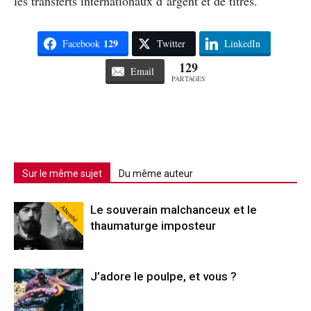
les transferts internationaux d’argent et de titres.
129
Facebook
Twitter
LinkedIn
129
Email
PARTAGES
Sur le même sujet
Du même auteur
Abonné
Le souverain malchanceux et le
thaumaturge imposteur
J’adore le poulpe, et vous ?