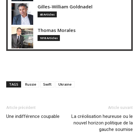
Gilles-William Goldnadel
40 Articles
Thomas Morales
1018 Articles
TAGS
Russie
Swift
Ukraine
Article précédent
Article suivant
Une indifférence coupable
La créolisation heureuse ou le
nouvel horizon politique de la
gauche soumise