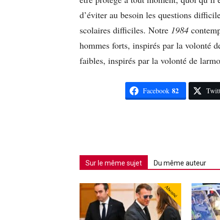
d’éviter au besoin les questions difficil
scolaires difficiles. Notre
1984
contempo
hommes forts, inspirés par la volonté de
faibles, inspirés par la volonté de larm
82
Facebook
Twit
Sur le même sujet
Du même auteur
Abonné