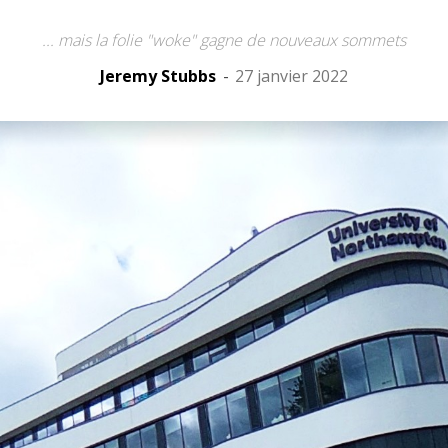
... mais la folie "woke" gagne de nouveaux sommets
Jeremy Stubbs
-
27 janvier 2022