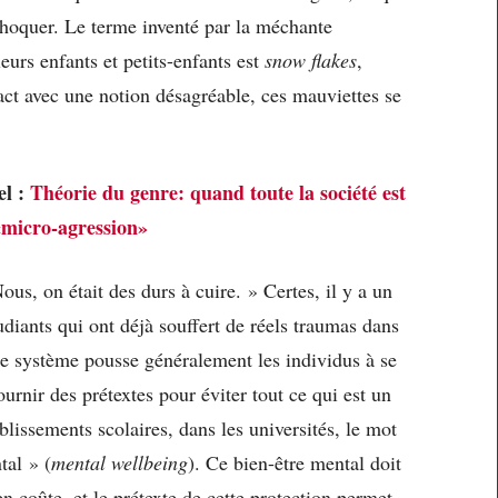
 choquer. Le terme inventé par la méchante
urs enfants et petits-enfants est
snow flakes
,
act avec une notion désagréable, ces mauviettes se
el :
Théorie du genre: quand toute la société est
«micro-agression»
us, on était des durs à cuire. » Certes, il y a un
diants qui ont déjà souffert de réels traumas dans
 le système pousse généralement les individus à se
urnir des prétextes pour éviter tout ce qui est un
blissements scolaires, dans les universités, le mot
tal » (
mental wellbeing
). Ce bien-être mental doit
n coûte, et le prétexte de cette protection permet