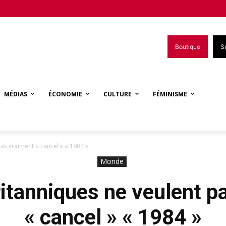
Boutique
S
MÉDIAS
ÉCONOMIE
CULTURE
FÉMINISME
as vraiment « cancel » « 1984 »
Monde
ritanniques ne veulent p
« cancel » « 1984 »