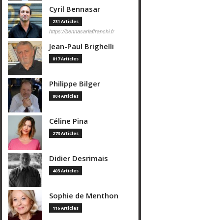
Cyril Bennasar
231 Articles
https://bennasarlaffranchi.fr
Jean-Paul Brighelli
817 Articles
Philippe Bilger
804 Articles
Céline Pina
273 Articles
Didier Desrimais
403 Articles
Sophie de Menthon
116 Articles