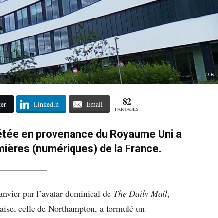
D.R.
82
ter
LinkedIn
Email
PARTAGES
rétée en provenance du Royaume Uni a
umières (numériques) de la France.
anvier par l’avatar dominical de
The Daily Mail
,
glaise, celle de Northampton, a formulé un