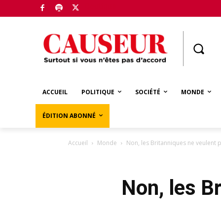
Boutique
ACCUEIL
POLITIQUE
SOCIÉTÉ
MONDE
ÉDITION ABONNÉ
Accueil
Monde
Non, les Britanniques ne veulent p
Non, les B